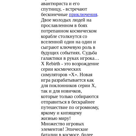
авантюриста и его
спутницу, - встречают
бесконечные
приключения
.
Двое молодых людей на
прославленном в боях
потрепанном космическом
корабле столкнутся со
вселенной один на один и
сыграют ключевую роль в
будущих событиях. Судьба
галактики в руках игрока…
X Rebirth - это возрождение
серии космических
симуляторов «Х». Новая
игра разрабатывается как
для поклонников серии Х,
так и для новичков,
которые только собираются
отправиться в бескрайнее
путешествие по огромному,
яркому и кипящему
жизнью миру!
Множество игровых
элементов! Эпические
баталии в космосе, более