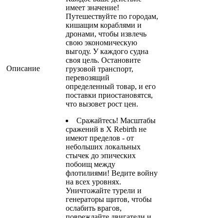
имеет значение!
Путешествуйте по городам,
кишащим кораблями и
дронами, чтобы извлечь
свою экономическую
выгоду. У каждого судна
своя цель. Остановите
Описание
грузовой транспорт,
перевозящий
определенный товар, и его
поставки приостановятся,
что вызовет рост цен.
Сражайтесь! Масштабы
сражений в X Rebirth не
имеют пределов - от
небольших локальных
стычек до эпических
побоищ между
флотилиями! Ведите войну
на всех уровнях.
Уничтожайте турели и
генераторы щитов, чтобы
ослабить врагов,
повреждайте двигатели и