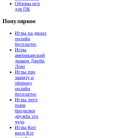
Обзоры игр
для ПК
Популярное
Игры на двоих
онлайн
бесплатно
Игры
американский
дракон Джейк
Лонг
Игры про
защиту и
оборону
онлайн
бесплатно
Игры литл
пони
бродилки
дружба это
чудо
Игры Кит
виси Кэт