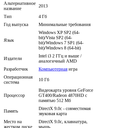
Альтернативное
2013
название
Тип
4 Гб
Год выпуска
Минимальные требования
Windows XP SP2 (64-
bit)/Vista SP2 (64-
Язык
bit)/Windows 7 SP1 (64-
bit)/Windows 8 (64-bit)
Intel i3 2 ГГц и выше /
Издатели
аналогичный AMD
Разработчик
Компьютерная
игра
Операционная
10 Гб
система
Видеокарта уровня GeForce
Процессор
GT400/Radeon 4870HD c
памятью 512 Мб
DirectX 9.0c - совместимая
Память
звуковая карта
Место на
DirectX 9.0c, клавиатура,
жестком диске
мышь.