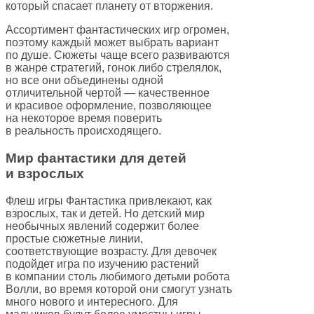
который спасает планету от вторжения.
Ассортимент фантастических игр огромен,
поэтому каждый может выбрать вариант
по душе. Сюжеты чаще всего развиваются
в жанре стратегий, гонок либо стрелялок,
но все они объединены одной
отличительной чертой — качественное
и красивое оформление, позволяющее
на некоторое время поверить
в реальность происходящего.
Мир фантастики для детей
и взрослых
Флеш игры Фантастика привлекают, как
взрослых, так и детей. Но детский мир
необычных явлений содержит более
простые сюжетные линии,
соответствующие возрасту. Для девочек
подойдет игра по изучению растений
в компании столь любимого детьми робота
Волли, во время которой они смогут узнать
много нового и интересного. Для