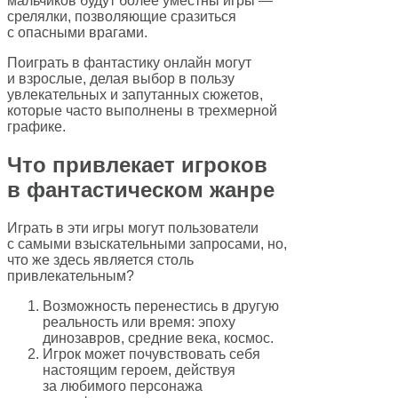
мальчиков будут более уместны игры —
срелялки, позволяющие сразиться
с опасными врагами.
Поиграть в фантастику онлайн могут
и взрослые, делая выбор в пользу
увлекательных и запутанных сюжетов,
которые часто выполнены в трехмерной
графике.
Что привлекает игроков
в фантастическом жанре
Играть в эти игры могут пользователи
с самыми взыскательными запросами, но,
что же здесь является столь
привлекательным?
Возможность перенестись в другую
реальность или время: эпоху
динозавров, средние века, космос.
Игрок может почувствовать себя
настоящим героем, действуя
за любимого персонажа