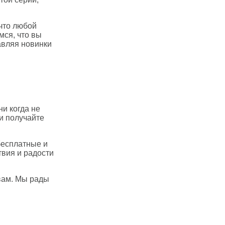
 что любой
мся, что вы
бавляя новинки
и когда не
и получайте
бесплатные и
твия и радости
 вам. Мы рады