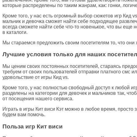
которые распределены по таким жанрам, как: гонки, логич
Кроме того, у нас есть огромный выбор сюжетов игр Кид vs
мальчик и девочка сможет найти себе подходящее развлеч
всегда сможете найти себе что-то новенькое, что вы еще н
в каталоги.
Мы стараемся предложить своим посетителям то, что они х
Лучшие условия только для наших посетите
Мы ценим своих постоянных посетителей, стараясь предост
требуем от своих пользователей отправки платного смс ил
удовольствие от игры Кид vs.
Кроме того, у нас полностью свободный доступ к любой и
разделены на категории для девочек и мальчиков так, чт
от посещения нашего сервиса.
Играть в игры Кит виси Кэт можно в любое время, просто 
будем вам помочь.
Польза игр Кит виси