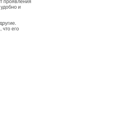
ют проявления
 удобно и
другие.
 что его