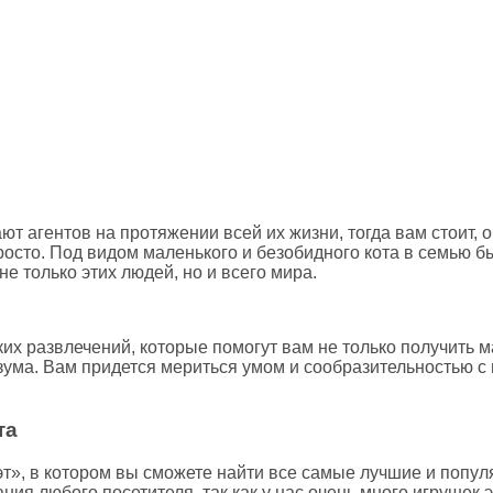
 агентов на протяжении всей их жизни, тогда вам стоит, о
просто. Под видом маленького и безобидного кота в семью 
не только этих людей, но и всего мира.
их развлечений, которые помогут вам не только получить м
азума. Вам придется мериться умом и сообразительностью 
та
эт», в котором вы сможете найти все самые лучшие и попу
ия любого посетителя, так как у нас очень много игрушек э