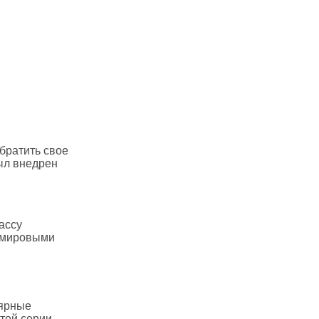
братить свое
был внедрен
ассу
с мировыми
лярные
той серии,