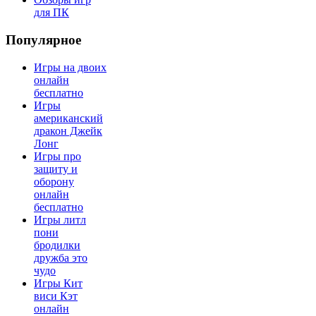
для ПК
Популярное
Игры на двоих
онлайн
бесплатно
Игры
американский
дракон Джейк
Лонг
Игры про
защиту и
оборону
онлайн
бесплатно
Игры литл
пони
бродилки
дружба это
чудо
Игры Кит
виси Кэт
онлайн