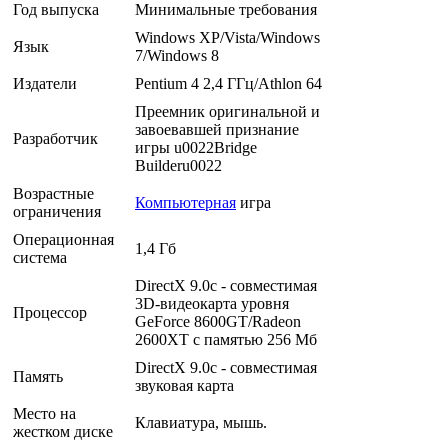
Год выпуска
Минимальные требования
Windows XP/Vista/Windows
Язык
7/Windows 8
Издатели
Pentium 4 2,4 ГГц/Athlon 64
Преемник оригинальной и
завоевавшей признание
Разработчик
игры u0022Bridge
Builderu0022
Возрастные
Компьютерная
игра
ограничения
Операционная
1,4 Гб
система
DirectX 9.0с - совместимая
3D-видеокарта уровня
Процессор
GeForce 8600GT/Radeon
2600XT c памятью 256 Мб
DirectX 9.0c - совместимая
Память
звуковая карта
Место на
Клавиатура, мышь.
жестком диске