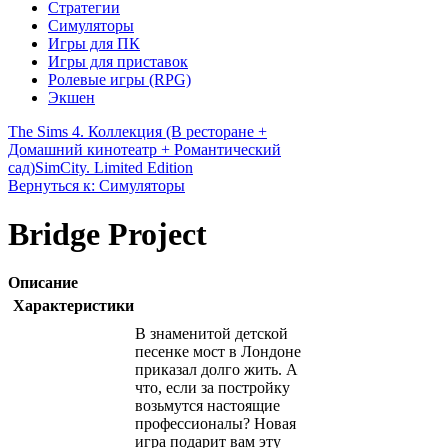
Стратегии
Симуляторы
Игры для ПК
Игры для приставок
Ролевые игры (RPG)
Экшен
The Sims 4. Коллекция (В ресторане +
Домашний кинотеатр + Романтический
сад)
SimCity. Limited Edition
Вернуться к: Симуляторы
Bridge Project
Описание
Характеристики
В знаменитой детской
песенке мост в Лондоне
приказал долго жить. А
что, если за постройку
возьмутся настоящие
профессионалы? Новая
игра подарит вам эту