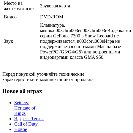
Место на
Звуковая карта
жестком диске
Видео
DVD-ROM
Клавиатура,
мышь.u003cbru003eu003cbru003eВидеокарта
серии GeForce 7300 в Snow Leopard не
Звук
поддерживаются. u003cbru003eИгра не
поддерживается системами Mac на базе
PowerPC (G3/G4/G5) или встроенными
видеокартами класса GMA 950.
Перед покупкой уточняйте технические
характеристики и комплектацию у продавца
Новое об играх
Settlers:
Heritage of
Kings
Эффект Теслы
Call of Duty
Новое