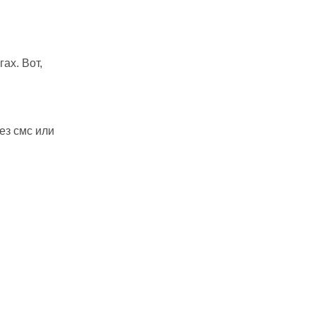
ах. Вот,
ез смс или