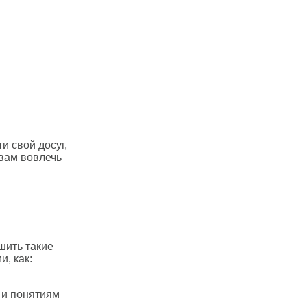
и свой досуг,
 вам вовлечь
шить такие
и, как:
 и понятиям