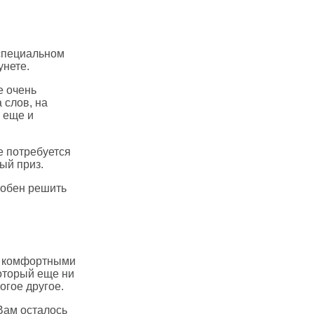
 специальном
унете.
е очень
 слов, на
о еще и
е потребуется
ый приз.
собен решить
 и комфортными
оторый еще ни
огое другое.
Вам осталось