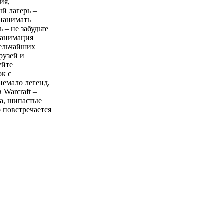
ия,
й лагерь –
 нанимать
 – не забудьте
и анимация
мельчайших
рузей и
уйте
ок с
немало легенд,
Warcraft –
оа, шипастые
 повстречается