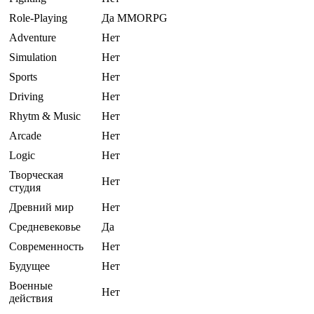
Role-Playing
Да MMORPG
Adventure
Нет
Simulation
Нет
Sports
Нет
Driving
Нет
Rhytm & Music
Нет
Arcade
Нет
Logic
Нет
Творческая
Нет
студия
Древний мир
Нет
Средневековье
Да
Современность
Нет
Будущее
Нет
Военные
Нет
действия