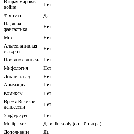
Вторая мировая
Нет
война
Фэнтези
Да
Научная
Нет
фантастика
Меха
Нет
Альтернативная
Нет
история
Постапокалипсис
Нет
Мифология
Нет
Дикий запад
Нет
Анимация
Нет
Комиксы
Нет
Время Великой
Нет
депрессии
Singleplayer
Нет
Multiplayer
Да online-only (онлайн игра)
Дополнение
Да