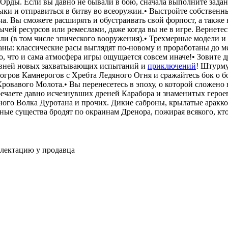
рды. Если вы давно не бывали в бою, сначала выполните задан
ыки и отправиться в битву во всеоружии.• Выстройте собственны
ча. Вы сможете расширять и обустраивать свой форпост, а также
чей ресурсов или ремеслами, даже когда вы не в игре. Вернетесь
или (в том числе эпического вооружения).• Трехмерные модели 
аны: классические расы выглядят по-новому и проработаны до 
о, что и сама атмосфера игры ощущается совсем иначе!• Зовите д
ровней новых захватывающих испытаний и
приключений
! Штурм
гров Камнерогов с Хребта Ледяного Огня и сражайтесь бок о б
вавого Молота.• Вы перенесетесь в эпоху, о которой сложено 
ечаете давно исчезнувших дреней Карабора и знаменитых героев 
ного Волка Дуротана и прочих. Дикие саброны, крылатые аракк
ные существа бродят по окраинам Дренора, пожирая всякого, кто
плектацию у продавца