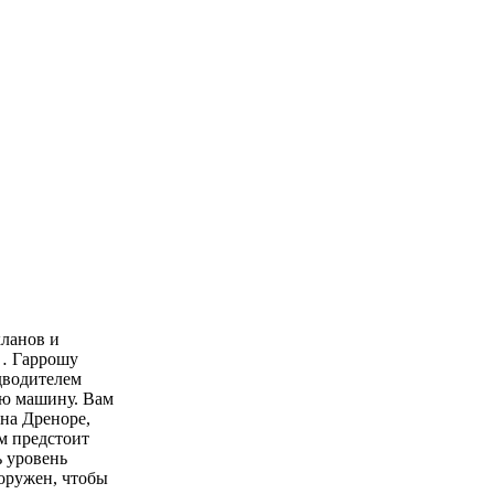
кланов и
в… Гаррошу
дводителем
ую машину. Вам
 на Дреноре,
м предстоит
 уровень
ооружен, чтобы