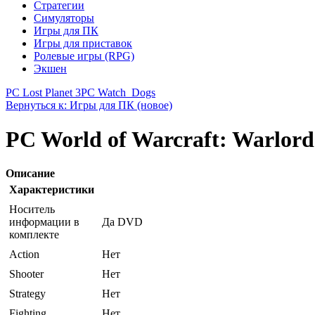
Стратегии
Симуляторы
Игры для ПК
Игры для приставок
Ролевые игры (RPG)
Экшен
PC Lost Planet 3
PC Watch_Dogs
Вернуться к: Игры для ПК (новое)
PC World of Warcraft: Warlord
Описание
Характеристики
Носитель
информации в
Да DVD
комплекте
Action
Нет
Shooter
Нет
Strategy
Нет
Fighting
Нет