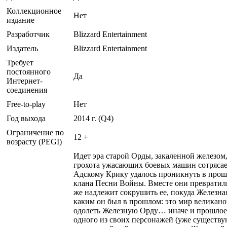
Коллекционное
Нет
издание
Разработчик
Blizzard Entertainment
Издатель
Blizzard Entertainment
Требует
постоянного
Да
Интернет-
соединения
Free-to-play
Нет
Год выхода
2014 г. (Q4)
Ограничение по
12 +
возрасту (PEGI)
Идет эра старой Орды, закаленной железом,
грохота ужасающих боевых машин сотрясае
Адскому Крику удалось проникнуть в прош
клана Песни Войны. Вместе они превратил
же надлежит сокрушить ее, покуда Железна
каким он был в прошлом: это мир великано
одолеть Железную Орду… иначе и прошлое,
одного из своих персонажей (уже существу