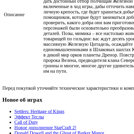
дать достойный отпор полчищам Железной О
включенные в ход игры, дабы отточить нав
личную крепость, где будет храниться добы
Описание
помощников, которые будут заниматься добы
проверить, какого добра они вам приготов
персонажей были основательно преобразов
деталей. Позы, мимика – все настолько жив
товарищей по гильдии: вас ждут десять у
массивную Железную Цитадель, осаждайте о
единомышленниками в Шлаковых шахтах Кро
в дикий мир орков планеты Дренор. Повстр
пророка Велена, предводителя клана Север
гронны и многие, многие другие удивитель
им на пути.
Перед покупкой уточняйте технические характеристики и ком
Новое об играх
Settlers: Heritage of Kings
Эффект Теслы
Call of Duty
Новое дополнение StarCraft 2!
Donald Dowell and the Ghost of Barker Manor