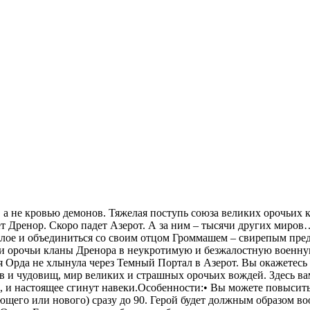
 а не кровью демонов. Тяжелая поступь союза великих орочьих 
т Дренор. Скоро падет Азерот. А за ним – тысячи других миро
лое и объединиться со своим отцом Громмашем – свирепым пре
и орочьи кланы Дренора в неукротимую и безжалостную военн
я Орда не хлынула через Темный Портал в Азерот. Вы окажетесь
в и чудовищ, мир великих и страшных орочьих вождей. Здесь ва
 и настоящее сгинут навеки.Особенности:• Вы можете повысить
ющего или нового) сразу до 90. Герой будет должным образом в