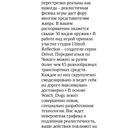
перестрелки реальны как
никогда – реалистичная
физика игры даст фору
многим представителям
жанра. В вашем
распоряжении окажется
свыше 30 видов оружия.• В
работе над игрой приняла
участие студия Ubisoft
Reflection – создатели серии
Driver. Передвигаться по
Чикаго можно за рулем
более чем 65 разнообразных
транспортных средств.
Каждое из них скрупулезно
смоделировано и ведет себя
на дороге максимально
достоверно.• В основе
Watch_Dogs лежит
совершенно новая,
специально разработанная
технология. Вас ждет
невероятная графика и
подлинная реалистичность,
ваши действия повлияют на