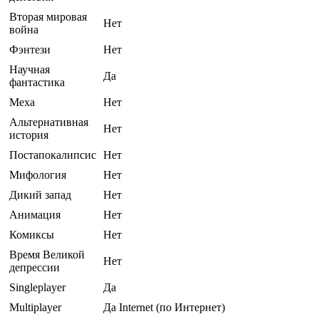
Вторая мировая
Нет
война
Фэнтези
Нет
Научная
Да
фантастика
Меха
Нет
Альтернативная
Нет
история
Постапокалипсис
Нет
Мифология
Нет
Дикий запад
Нет
Анимация
Нет
Комиксы
Нет
Время Великой
Нет
депрессии
Singleplayer
Да
Multiplayer
Да Internet (по Интернет)