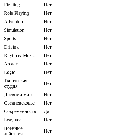
Fighting
Нет
Role-Playing
Нет
Adventure
Нет
Simulation
Нет
Sports
Нет
Driving
Нет
Rhytm & Music
Нет
Arcade
Нет
Logic
Нет
Творческая
Нет
студия
Древний мир
Нет
Средневековье
Нет
Современность
Да
Будущее
Нет
Военные
Нет
действия