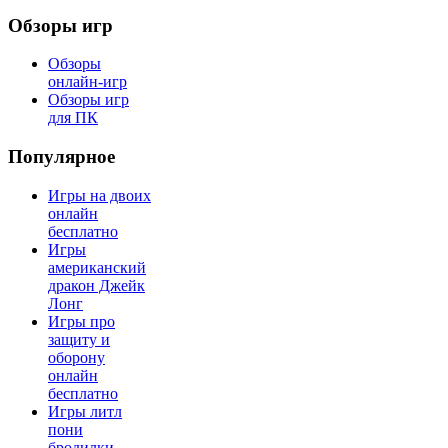
Обзоры игр
Обзоры
онлайн-игр
Обзоры игр
для ПК
Популярное
Игры на двоих
онлайн
бесплатно
Игры
американский
дракон Джейк
Лонг
Игры про
защиту и
оборону
онлайн
бесплатно
Игры литл
пони
бродилки