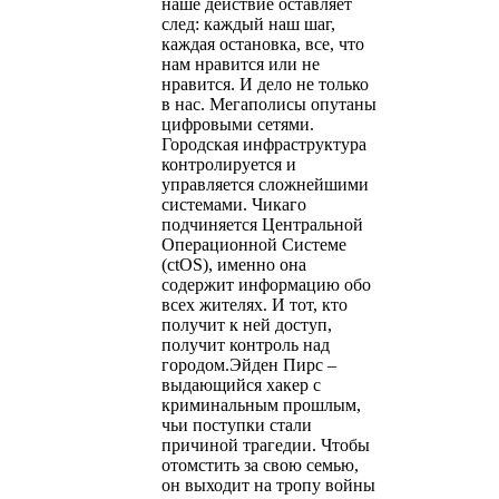
наше действие оставляет
след: каждый наш шаг,
каждая остановка, все, что
нам нравится или не
нравится. И дело не только
в нас. Мегаполисы опутаны
цифровыми сетями.
Городская инфраструктура
контролируется и
управляется сложнейшими
системами. Чикаго
подчиняется Центральной
Операционной Системе
(ctOS), именно она
содержит информацию обо
всех жителях. И тот, кто
получит к ней доступ,
получит контроль над
городом.Эйден Пирс –
выдающийся хакер с
криминальным прошлым,
чьи поступки стали
причиной трагедии. Чтобы
отомстить за свою семью,
он выходит на тропу войны