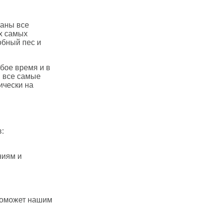
раны все
ех самых
обный пес и
юбое время и в
и все самые
ически на
:
ниям и
 поможет нашим