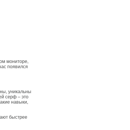
ом мониторе,
 вас появился
чны, уникальны
ей серф – это
такие навыки,
гают быстрее