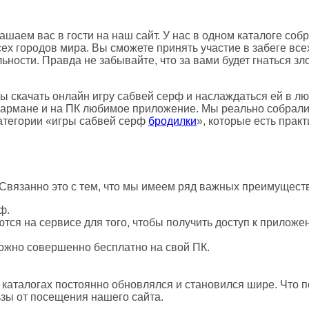
шаем вас в гости на наш сайт. У нас в одном каталоге соб
сех городов мира. Вы сможете принять участие в забеге вс
ности. Правда не забывайте, что за вами будет гнаться зл
ды скачать онлайн игру сабвей серф и наслаждаться ей в л
 кармане и на ПК любимое приложение. Мы реально собрал
категории «игры сабвей серф
бродилки
», которые есть практ
Связанно это с тем, что мы имеем ряд важных преимуществ
ф.
ются на сервисе для того, чтобы получить доступ к приложе
можно совершенно бесплатно на свой ПК.
в каталогах постоянно обновлялся и становился шире. Что
ьзы от посещения нашего сайта.