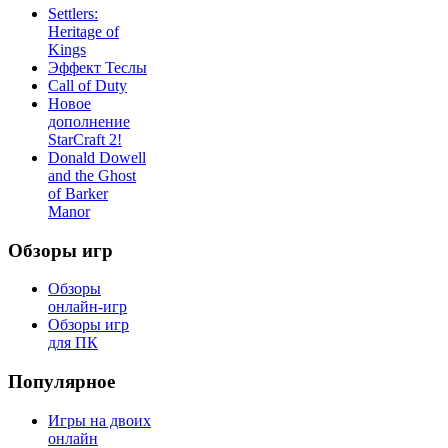
Settlers:
Heritage of
Kings
Эффект Теслы
Call of Duty
Новое
дополнение
StarCraft 2!
Donald Dowell
and the Ghost
of Barker
Manor
Обзоры игр
Обзоры
онлайн-игр
Обзоры игр
для ПК
Популярное
Игры на двоих
онлайн