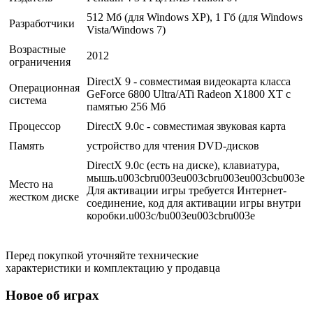
512 Мб (для Windows XP), 1 Гб (для Windows
Разработчики
Vista/Windows 7)
Возрастные
2012
ограничения
DirectX 9 - совместимая видеокарта класса
Операционная
GeForce 6800 Ultra/ATi Radeon X1800 XT с
система
памятью 256 Мб
Процессор
DirectX 9.0с - совместимая звуковая карта
Память
устройство для чтения DVD-дисков
DirectX 9.0c (есть на диске), клавиатура,
мышь.u003cbru003eu003cbru003eu003cbu003e
Место на
Для активации игры требуется Интернет-
жестком диске
соединение, код для активации игры внутри
коробки.u003c/bu003eu003cbru003e
Перед покупкой уточняйте технические
характеристики и комплектацию у продавца
Новое об играх