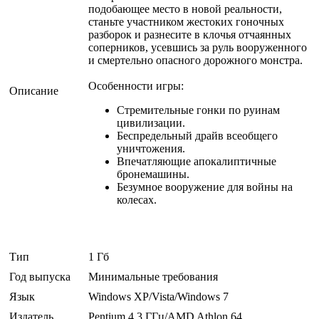
подобающее место в новой реальности,
станьте участником жестоких гоночных
разборок и разнесите в клочья отчаянных
соперников, усевшись за руль вооруженного
и смертельно опасного дорожного монстра.
Особенности игры:
Описание
Стремительные гонки по руинам
цивилизации.
Беспредельный драйв всеобщего
уничтожения.
Впечатляющие апокалиптичные
бронемашины.
Безумное вооружение для войны на
колесах.
Тип
1 Гб
Год выпуска
Минимальные требования
Язык
Windows XP/Vista/Windows 7
Издатель
Pentium 4 3 ГГц/AMD Athlon 64