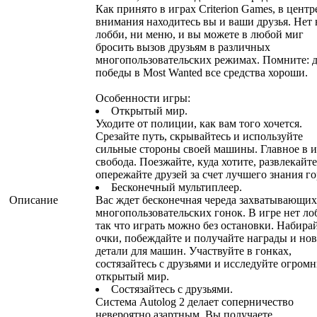
Как принято в играх Criterion Games, в центр
внимания находитесь вы и ваши друзья. Нет
лобби, ни меню, и вы можете в любой миг
бросить вызов друзьям в различных
многопользовательских режимах. Помните: 
победы в Most Wanted все средства хороши.
Особенности игры:
Открытый мир.
Уходите от полиции, как вам того хочется.
Срезайте путь, скрывайтесь и используйте
сильные стороны своей машины. Главное в и
свобода. Поезжайте, куда хотите, развлекайте
опережайте друзей за счет лучшего знания го
Бесконечный мультиплеер.
Описание
Вас ждет бесконечная череда захватывающих
многопользовательских гонок. В игре нет ло
так что играть можно без остановки. Набира
очки, побеждайте и получайте награды и но
детали для машин. Участвуйте в гонках,
состязайтесь с друзьями и исследуйте огром
открытый мир.
Состязайтесь с друзьями.
Система Autolog 2 делает соперничество
невероятно азартным. Вы получаете