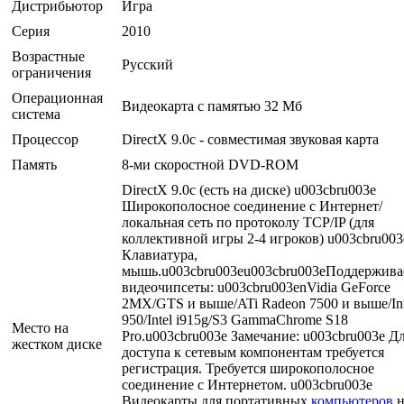
Дистрибьютор
Игра
Серия
2010
Возрастные
Русский
ограничения
Операционная
Видеокарта с памятью 32 Мб
система
Процессор
DirectX 9.0c - совместимая звуковая карта
Память
8-ми скоростной DVD-ROM
DirectX 9.0c (есть на диске) u003cbru003e
Широкополосное соединение с Интернет/
локальная сеть по протоколу TCP/IP (для
коллективной игры 2-4 игроков) u003cbru003
Клавиатура,
мышь.u003cbru003eu003cbru003eПоддержив
видеочипсеты: u003cbru003enVidia GeForce
2MX/GTS и выше/ATi Radeon 7500 и выше/Int
950/Intel i915g/S3 GammaChrome S18
Место на
Pro.u003cbru003e Замечание: u003cbru003e Д
жестком диске
доступа к сетевым компонентам требуется
регистрация. Требуется широкополосное
соединение с Интернетом. u003cbru003e
Видеокарты для портативных
компьютеров
н