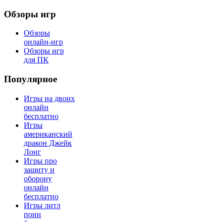
Обзоры игр
Обзоры
онлайн-игр
Обзоры игр
для ПК
Популярное
Игры на двоих
онлайн
бесплатно
Игры
американский
дракон Джейк
Лонг
Игры про
защиту и
оборону
онлайн
бесплатно
Игры литл
пони