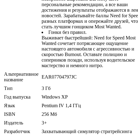
персональные рекомендации, а все ваши
достижения и результаты отображаются в ле
новостей. Зарабатывайте баллы Need for Spee
разных платформах и опережайте друзей, чт
стать лучшим гонщиком Most Wanted.
Гонки без правил.
Выживает быстрейший: Need for Speed Most
Wanted сочетает потрясающее ощущение
настоящего автомобиля с агрессивностью и
скоростью Burnout. Оставьте полицию и
соперников позади, используя водительское
мастерство и немного нитро.
Альтернативное
EAR07704797JC
название
Тип
3 Гб
Год выпуска
Windows XP
Язык
Pentium IV 1,4 ГГц
ISBN
256 Мб
Издатель
3+
Разработчик
Захватывающий симулятор стритрейсинга