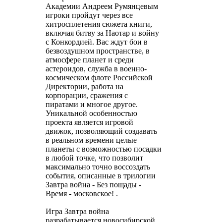
Академии Андреем Румянцевым
игроки пройдут через все
хитросплетения сюжета книги,
включая битву за Наотар и войну
с Конкордией. Вас ждут бои в
безвоздушном пространстве, в
атмосфере планет и среди
астероидов, служба в военно-
космическом флоте Российской
Директории, работа на
корпорации, сражения с
пиратами и многое другое.
Уникальной особенностью
проекта является игровой
движок, позволяющий создавать
в реальном времени целые
планеты с возможностью посадки
в любой точке, что позволит
максимально точно воссоздать
события, описанные в трилогии
Завтра война - Без пощады -
Время - московское! .
Игра Завтра война
разрабатывается новосибирской