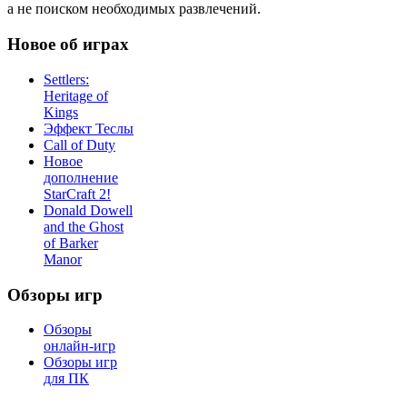
а не поиском необходимых развлечений.
Новое об играх
Settlers:
Heritage of
Kings
Эффект Теслы
Call of Duty
Новое
дополнение
StarCraft 2!
Donald Dowell
and the Ghost
of Barker
Manor
Обзоры игр
Обзоры
онлайн-игр
Обзоры игр
для ПК