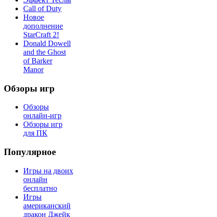
Call of Duty
Новое
дополнение
StarCraft 2!
Donald Dowell
and the Ghost
of Barker
Manor
Обзоры игр
Обзоры
онлайн-игр
Обзоры игр
для ПК
Популярное
Игры на двоих
онлайн
бесплатно
Игры
американский
дракон Джейк