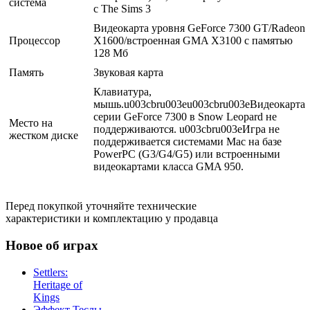
система
с The Sims 3
Видеокарта уровня GeForce 7300 GT/Radeon
Процессор
X1600/встроенная GMA X3100 с памятью
128 Мб
Память
Звуковая карта
Клавиатура,
мышь.u003cbru003eu003cbru003eВидеокарта
серии GeForce 7300 в Snow Leopard не
Место на
поддерживаются. u003cbru003eИгра не
жестком диске
поддерживается системами Mac на базе
PowerPC (G3/G4/G5) или встроенными
видеокартами класса GMA 950.
Перед покупкой уточняйте технические
характеристики и комплектацию у продавца
Новое об играх
Settlers:
Heritage of
Kings
Эффект Теслы