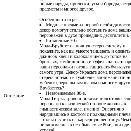
новые наряды, прически, усы и бороды, ретр
предметы и многое другое.
Особенности игры:
Модные предметы первой необходимости
декор помогут стильно обставить дома ваши
персонажей в духе прошедших десятилетий.
Ритмичные 70-е.
Мода-Врубите на полную стереосистему и
покажите, как вы умеете танцевать и одевать
джинсов-клеш и колокольчиков до топов на
бретелях, комбинезонов и туфель на платфор
ваши персонажи готовы танцевать буги-вуги
самого утра! Декор-Украсьте дома персонаже
стереосистемой в тумбочке, минималистичн
мебелью, зеркальным шаром и многим други
Врубаетесь?
Незабываемые 80-е.
Описание
Мода-Гетры, трико и повязки подготовят ва
персонажа к физической стороне жизни - в
гимнастическом зале, именно! Энергично
нарядившись в костюм с подкладными плеча
готовы ступить на карьерную лестницу. Чем
не занимались в незабываемые 80-е, они оде
успеха!