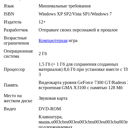
Язык
Минимальные требования
ISBN
Windows XP SP2/Vista SP1/Windows 7
Издатель
12+
Разработчик
Отправьте своих персонажей в прошлое
Возрастные
Компьютерная
игра
ограничения
Операционная
2 Гб
система
1,5 Гб (+ 1 Гб для сохранения созданных
Процессор
материалов) 8,6 Гб при установке вместе с T
3
Видеокарта уровня GeForce 7300 GT/Radeon 
Память
встроенная GMA X3100 с памятью 128 Мб
Место на
Звуковая карта
жестком диске
Видео
DVD-ROM
Клавиатура,
мышь.u003cbru003eu003cbru003eu003cbu003
поддерживаемых