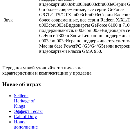
видеокарт:u003c/bu003eu003cbru003eСерии G
6 и более современные, все серии GeForce
G/GT/GTS/GTX. u003cbru003eСерии Radeon 
Звук
более современные, все серии Radeon X/X1/
u003cbru003eВидеокарты GeForce 6100 и 710
поддерживаются. u003cbru003eВидеокарта с
GeForce 7300 в Snow Leopard не поддержива
u003cbru003eИгра не поддерживается систе
Mac на базе PowerPC (G3/G4/G5) или встро
видеокартами класса GMA 950.
Перед покупкой уточняйте технические
характеристики и комплектацию у продавца
Новое об играх
Settlers:
Heritage of
Kings
Эффект Теслы
Call of Duty
Новое
дополнение