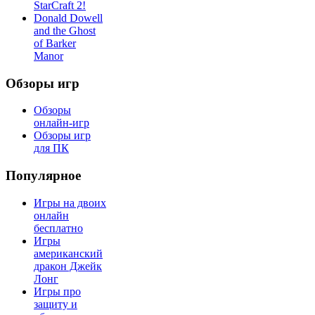
StarCraft 2!
Donald Dowell
and the Ghost
of Barker
Manor
Обзоры игр
Обзоры
онлайн-игр
Обзоры игр
для ПК
Популярное
Игры на двоих
онлайн
бесплатно
Игры
американский
дракон Джейк
Лонг
Игры про
защиту и