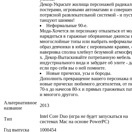
Декор-Украсьте жилища персонажей радика
постерами, игровыми автоматами и соверше
потрясной развлекательной системой - и пус
танцуют шимми!
Неформальные 90-е.
Мода-Хочется ли персонажу отказаться от м
нарядиться в гаражные оборванные джинсы 
многослойные топы или выбрать неформаль
образ девчонки в юбке с неровными краями,
наверняка сполна хлебнут безумной атмосфе
х. Декор-Вытаскивайте потрепанную мебель
индустриального вида и забудьте об элите - 
если про себя вы о ней помните.
Новые прически, усы и бороды.
Дополнить превращение вашего персонажа 
новые прически любимого десятилетия, от п
70-х до начесов 80-х и прямых гранжевых па
и многого другого.
Альтернативное
2013
название
Intel Core Duo (игра не будет запускаться на
Тип
системах Мас на основе PowerPC)
Год выпуска
1000454