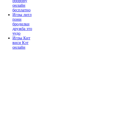
оборону
онлайн
бесплатно
Игры литл
пони
бродилки
дружба это
чудо
Игры Кит
виси Кэт
онлайн