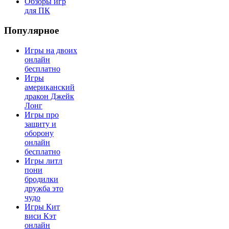
Обзоры игр
для ПК
Популярное
Игры на двоих
онлайн
бесплатно
Игры
американский
дракон Джейк
Лонг
Игры про
защиту и
оборону
онлайн
бесплатно
Игры литл
пони
бродилки
дружба это
чудо
Игры Кит
виси Кэт
онлайн