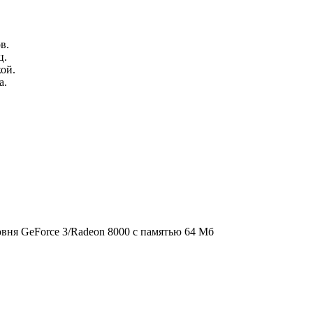
в.
ц.
ой.
а.
ровня GeForce 3/Radeon 8000 с памятью 64 Мб