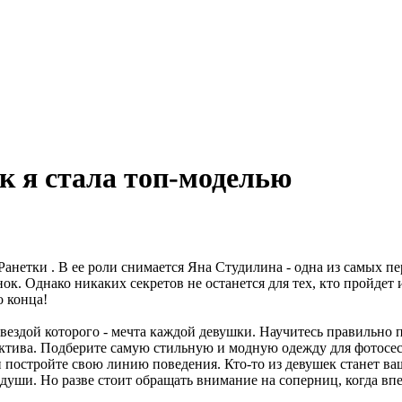
к я стала топ-моделью
 Ранетки . В ее роли снимается Яна Студилина - одна из самых 
нок. Однако никаких секретов не останется для тех, кто пройдет 
о конца!
 звездой которого - мечта каждой девушки. Научитесь правильно 
ектива. Подберите самую стильную и модную одежду для фотосес
 постройте свою линию поведения. Кто-то из девушек станет в
 души. Но разве стоит обращать внимание на соперниц, когда вп