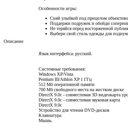
Особенности игры:
Сияй улыбкой под прицелом объективо
Поддержи подружек и обойди соперни
Не теряйся перед восторженной публик
Выбери свой стиль одежды для подиум
Описание
Язык интерфейса: русский.
Системные требования:
Windows XP/Vista
Pentium III/Athlon XP 1 ГГц
512 Мб оперативной памяти
700 Мб свободного места на жестком диске
DirectX 9.0с - совместимая 3D видеокарта у
DirectX 9.0с - совместимая звуковая карта
DirectX 9.0c
Устройство для чтения DVD-дисков
Клавиатура
Мышь.