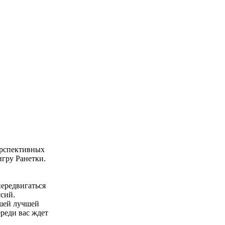
перспективных
игру Ранетки.
передвигаться
сий.
ашей лучшей
ереди вас ждет