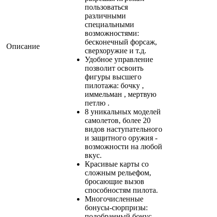
пользоваться
различными
специальными
возможностями:
бесконечный форсаж,
Описание
сверхоружие и т.д.
Удобное управление
позволит освоить
фигуры высшего
пилотажа: бочку ,
иммельман , мертвую
петлю .
8 уникальных моделей
самолетов, более 20
видов наступательного
и защитного оружия -
возможности на любой
вкус.
Красивые карты со
сложным рельефом,
бросающие вызов
способностям пилота.
Многочисленные
бонусы-сюрпризы:
подобранный бонус