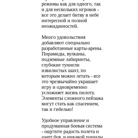
режимы как для одного, так
и для нескольких игроков -
все это делает битву в небе
интересной и полной
неожиданностей.
Много удовольствия
добавляют специально
разработанные карты-арены.
Пирамиды, вулканы,
подземные лабиринты,
глубокие туннели
извилистых шахт, по
которым можно летать - все
это чрезвычайно украшает
игру и одновременно
усложняет жизнь пилоту.
Элементы сложного пейзажа
могут стать как спасением,
так и гибелью!
Удобное управление и
продуманная боевая система
- ощутите радость полета и
азарт боя, и никакой пощады