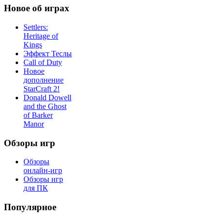
Новое об играх
Settlers:
Heritage of
Kings
Эффект Теслы
Call of Duty
Новое
дополнение
StarCraft 2!
Donald Dowell
and the Ghost
of Barker
Manor
Обзоры игр
Обзоры
онлайн-игр
Обзоры игр
для ПК
Популярное