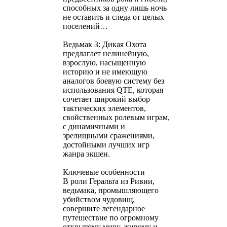
способных за одну лишь ночь
не оставить и следа от целых
поселений…
Ведьмак 3: Дикая Охота
предлагает нелинейную,
взрослую, насыщенную
историю и не имеющую
аналогов боевую систему без
использования QTE, которая
сочетает широкий выбор
тактических элементов,
свойственных ролевым играм,
с динамичными и
зрелищными сражениями,
достойными лучших игр
жанра экшен.
Ключевые особенности
В роли Геральта из Ривии,
ведьмака, промышляющего
убийством чудовищ,
совершите легендарное
путешествие по огромному
открытому миру, живому и