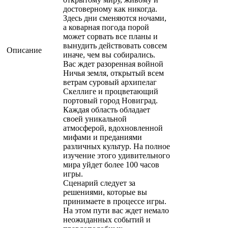
достоверному как никогда.
Здесь дни сменяются ночами,
а коварная погода порой
может сорвать все планы и
вынудить действовать совсем
Описание
иначе, чем вы собирались.
Вас ждет разоренная войной
Ничья земля, открытый всем
ветрам суровый архипелаг
Скеллиге и процветающий
портовый город Новиград.
Каждая область обладает
своей уникальной
атмосферой, вдохновленной
мифами и преданиями
различных культур. На полное
изучение этого удивительного
мира уйдет более 100 часов
игры.
Сценарий следует за
решениями, которые вы
принимаете в процессе игры.
На этом пути вас ждет немало
неожиданных событий и