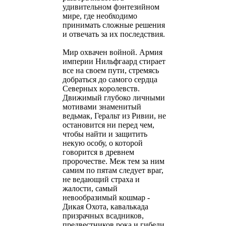
удивительном фэнтезийном
мире, где необходимо
принимать сложные решения
и отвечать за их последствия.
Мир охвачен войной. Армия
империи Нильфгаард стирает
все на своем пути, стремясь
добраться до самого сердца
Северных королевств.
Движимый глубоко личными
мотивами знаменитый
ведьмак, Геральт из Ривии, не
остановится ни перед чем,
чтобы найти и защитить
некую особу, о которой
говорится в древнем
пророчестве. Меж тем за ним
самим по пятам следует враг,
не ведающий страха и
жалости, самый
невообразимый кошмар -
Дикая Охота, кавалькада
призрачных всадников,
предвестников рока и гибели,