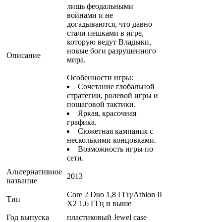
лишь феодальными
войнами и не
догадываются, что давно
стали пешками в игре,
которую ведут Владыки,
новые боги разрушенного
Описание
мира.
Особенности игры:
Сочетание глобальной
стратегии, ролевой игры и
пошаговой тактики.
Яркая, красочная
графика.
Сюжетная кампания с
несколькими концовками.
Возможность игры по
сети.
Альтернативное
2013
название
Core 2 Duo 1,8 ГГц/Athlon II
Тип
X2 1,6 ГГц и выше
Год выпуска
пластиковый Jewel case