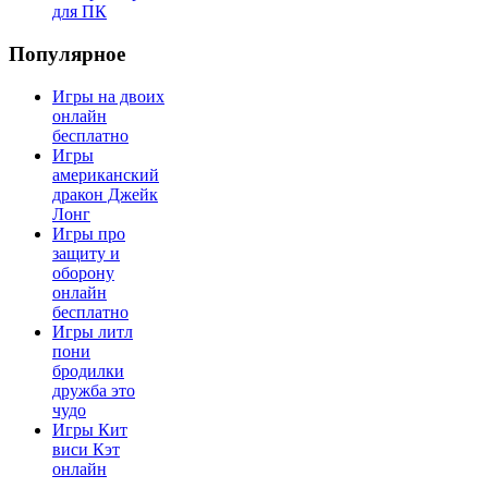
для ПК
Популярное
Игры на двоих
онлайн
бесплатно
Игры
американский
дракон Джейк
Лонг
Игры про
защиту и
оборону
онлайн
бесплатно
Игры литл
пони
бродилки
дружба это
чудо
Игры Кит
виси Кэт
онлайн