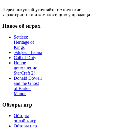
Перед покупкой уточняйте технические
характеристики и комплектацию у продавца
Новое об играх
Settlers:
Heritage of
Kings
Эффект Теслы
Call of Duty
Новое
дополнение
StarCraft 2!
Donald Dowell
and the Ghost
of Barker
Manor
Обзоры игр
Обзоры
онлайн-игр
Обзоры игр