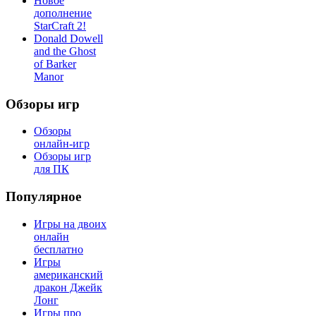
Новое
дополнение
StarCraft 2!
Donald Dowell
and the Ghost
of Barker
Manor
Обзоры игр
Обзоры
онлайн-игр
Обзоры игр
для ПК
Популярное
Игры на двоих
онлайн
бесплатно
Игры
американский
дракон Джейк
Лонг
Игры про