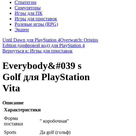
Стратегии
Симуляторы
Игры для ПК
Игры для приставок
Ролевые игры (RPG)
Экшен
Until Dawn для PlayStation 4
Overwatch: Origins
Edition (цифровой код) для PlayStation 4
Вернуться к: Игры для приставок
Everybody&#039 s
Golf для PlayStation
Vita
Описание
Характеристики
Форма
" коробочная"
поставки
Sports
Да golf (гольф)