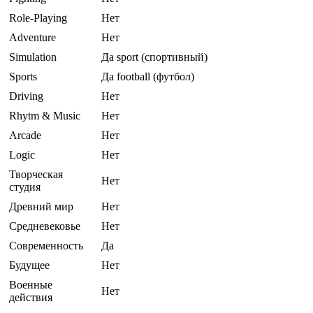
Role-Playing
Нет
Adventure
Нет
Simulation
Да sport (спортивный)
Sports
Да football (футбол)
Driving
Нет
Rhytm & Music
Нет
Arcade
Нет
Logic
Нет
Творческая
Нет
студия
Древний мир
Нет
Средневековье
Нет
Современность
Да
Будущее
Нет
Военные
Нет
действия