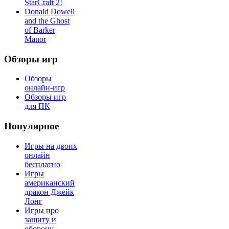
StarCraft 2!
Donald Dowell
and the Ghost
of Barker
Manor
Обзоры игр
Обзоры
онлайн-игр
Обзоры игр
для ПК
Популярное
Игры на двоих
онлайн
бесплатно
Игры
американский
дракон Джейк
Лонг
Игры про
защиту и
оборону