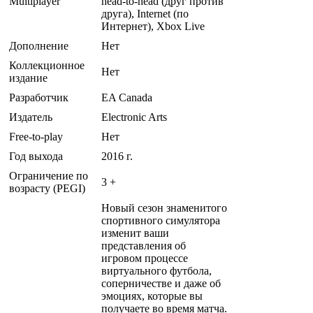
Multiplayer
head-to-head (друг против
друга), Internet (по
Интернет), Xbox Live
Дополнение
Нет
Коллекционное
Нет
издание
Разработчик
EA Canada
Издатель
Electronic Arts
Free-to-play
Нет
Год выхода
2016 г.
Ограничение по
3 +
возрасту (PEGI)
Новый сезон знаменитого
спортивного симулятора
изменит ваши
представления об
игровом процессе
виртуального футбола,
соперничестве и даже об
эмоциях, которые вы
получаете во время матча.