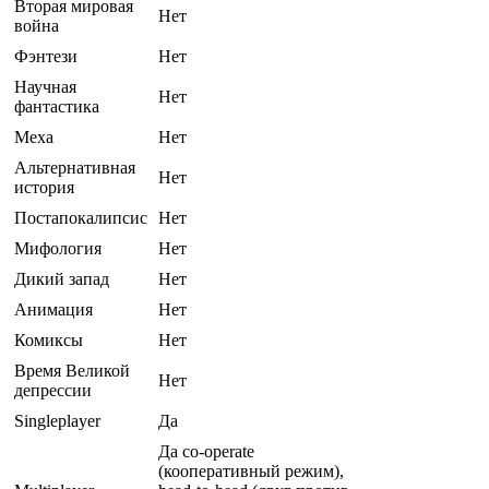
Вторая мировая
Нет
война
Фэнтези
Нет
Научная
Нет
фантастика
Меха
Нет
Альтернативная
Нет
история
Постапокалипсис
Нет
Мифология
Нет
Дикий запад
Нет
Анимация
Нет
Комиксы
Нет
Время Великой
Нет
депрессии
Singleplayer
Да
Да co-operate
(кооперативный режим),