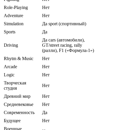
Role-Playing
Нет
Adventure
Нет
Simulation
Да sport (спортивный)
Sports
Да
Да cars (автомобили),
Driving
GT/street racing, rally
(ралли), F1 («Формула-1»)
Rhytm & Music
Нет
Arcade
Нет
Logic
Нет
Творческая
Нет
студия
Древний мир
Нет
Средневековье
Нет
Современность
Да
Будущее
Нет
Военные