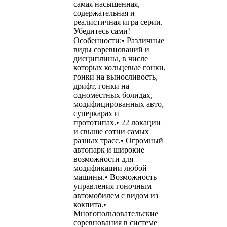
самая насыщенная,
содержательная и
реалистичная игра серии.
Убедитесь сами!
Особенности:• Различные
виды соревнований и
дисциплины, в числе
которых кольцевые гонки,
гонки на выносливость,
дрифт, гонки на
одноместных болидах,
модифицированных авто,
суперкарах и
прототипах.• 22 локации
и свыше сотни самых
разных трасс.• Огромный
автопарк и широкие
возможности для
модификации любой
машины.• Возможность
управления гоночным
автомобилем с видом из
кокпита.•
Многопользовательские
соревнования в системе