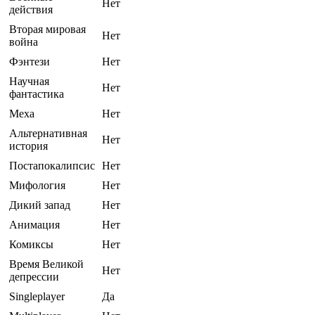
Нет
действия
Вторая мировая
Нет
война
Фэнтези
Нет
Научная
Нет
фантастика
Меха
Нет
Альтернативная
Нет
история
Постапокалипсис
Нет
Мифология
Нет
Дикий запад
Нет
Анимация
Нет
Комиксы
Нет
Время Великой
Нет
депрессии
Singleplayer
Да