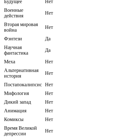
Будущее
Нет
Военные
Нет
действия
Вторая мировая
Нет
война
Фэнтези
Да
Научная
Да
фантастика
Меха
Нет
Альтернативная
Нет
история
Постапокалипсис
Нет
Мифология
Нет
Дикий запад
Нет
Анимация
Нет
Комиксы
Нет
Время Великой
Нет
депрессии