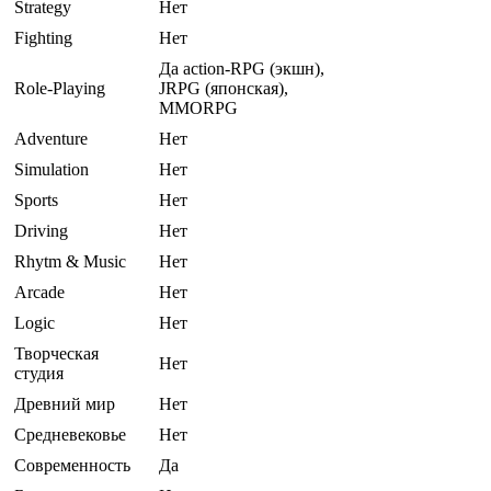
Strategy
Нет
Fighting
Нет
Да action-RPG (экшн),
Role-Playing
JRPG (японская),
MMORPG
Adventure
Нет
Simulation
Нет
Sports
Нет
Driving
Нет
Rhytm & Music
Нет
Arcade
Нет
Logic
Нет
Творческая
Нет
студия
Древний мир
Нет
Средневековье
Нет
Современность
Да