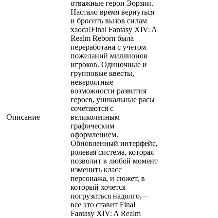
отважные герои Эорзии.
Настало время вернуться
и бросить вызов силам
хаоса!Final Fantasy XIV: A
Realm Reborn была
переработана с учетом
пожеланий миллионов
игроков. Одиночные и
групповые квесты,
невероятные
возможности развития
героев, уникальные расы
сочетаются с
Описание
великолепным
графическим
оформлением.
Обновленный интерфейс,
ролевая система, которая
позволит в любой момент
изменить класс
персонажа, и сюжет, в
который хочется
погрузиться надолго, –
все это ставит Final
Fantasy XIV: A Realm