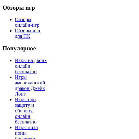
Обзоры игр
Обзоры
онлайн-игр
Обзоры игр
для ПК
Популярное
Игры на двоих
онлайн
бесплатно
Игры
американский
дракон Джейк
Лонг
Игры про
защиту и
оборону
онлайн
бесплатно
Игры литл
пони
бродилки