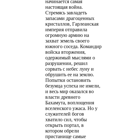
начинается самая
настоящая война.
Стремясь завладеть
запасами драгоценных
кристаллов, Гарлеанская
империя отправила
огромную армию на
захват земель своего
южного соседа. Командир
войска вторжения,
одержимый мыслями о
разрушении, решил
сорвать с небес луну и
обрушить ее на землю.
Попытки остановить
безумца успеха не имели,
и весь мир оказался во
власти древнего
Бахамута, воплощения
вселенского ужаса. Но у
служителей богов
хватило сил, чтобы
открыть портал, в
котором обрели
пристанище самые