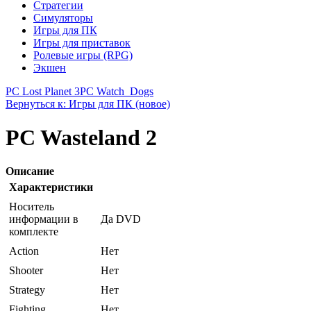
Стратегии
Симуляторы
Игры для ПК
Игры для приставок
Ролевые игры (RPG)
Экшен
PC Lost Planet 3
PC Watch_Dogs
Вернуться к: Игры для ПК (новое)
PC Wasteland 2
Описание
Характеристики
Носитель
информации в
Да DVD
комплекте
Action
Нет
Shooter
Нет
Strategy
Нет
Fighting
Нет