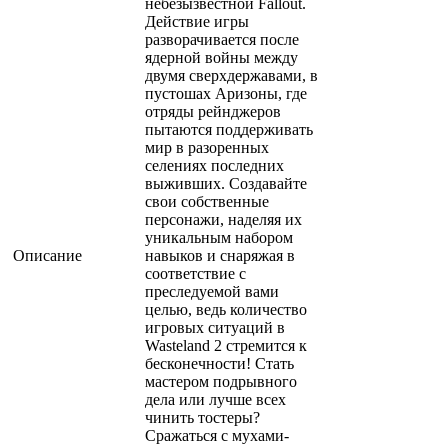
небезызвестной Fallout.
Действие игры
разворачивается после
ядерной войны между
двумя сверхдержавами, в
пустошах Аризоны, где
отряды рейнджеров
пытаются поддерживать
мир в разоренных
селениях последних
выживших. Создавайте
свои собственные
персонажи, наделяя их
уникальным набором
Описание
навыков и снаряжая в
соответствие с
преследуемой вами
целью, ведь количество
игровых ситуаций в
Wasteland 2 стремится к
бесконечности! Стать
мастером подрывного
дела или лучше всех
чинить тостеры?
Сражаться с мухами-