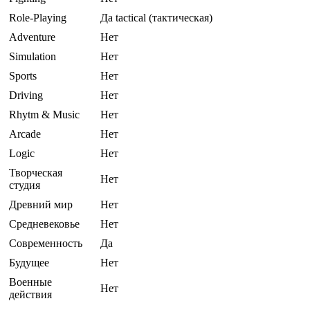
Role-Playing
Да tactical (тактическая)
Adventure
Нет
Simulation
Нет
Sports
Нет
Driving
Нет
Rhytm & Music
Нет
Arcade
Нет
Logic
Нет
Творческая
Нет
студия
Древний мир
Нет
Средневековье
Нет
Современность
Да
Будущее
Нет
Военные
Нет
действия