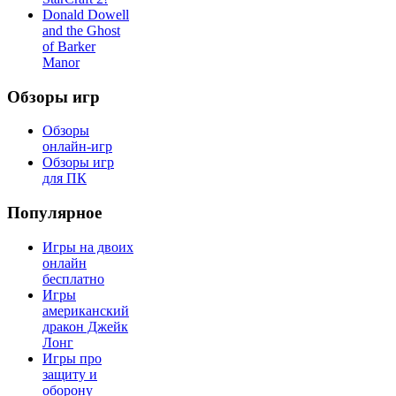
Donald Dowell
and the Ghost
of Barker
Manor
Обзоры игр
Обзоры
онлайн-игр
Обзоры игр
для ПК
Популярное
Игры на двоих
онлайн
бесплатно
Игры
американский
дракон Джейк
Лонг
Игры про
защиту и
оборону