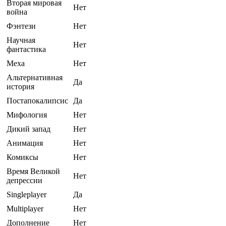
Вторая мировая
Нет
война
Фэнтези
Нет
Научная
Нет
фантастика
Меха
Нет
Альтернативная
Да
история
Постапокалипсис
Да
Мифология
Нет
Дикий запад
Нет
Анимация
Нет
Комиксы
Нет
Время Великой
Нет
депрессии
Singleplayer
Да
Multiplayer
Нет
Дополнение
Нет