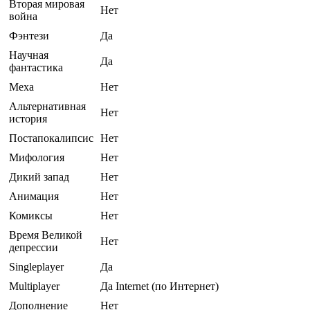
Вторая мировая
Нет
война
Фэнтези
Да
Научная
Да
фантастика
Меха
Нет
Альтернативная
Нет
история
Постапокалипсис
Нет
Мифология
Нет
Дикий запад
Нет
Анимация
Нет
Комиксы
Нет
Время Великой
Нет
депрессии
Singleplayer
Да
Multiplayer
Да Internet (по Интернет)
Дополнение
Нет