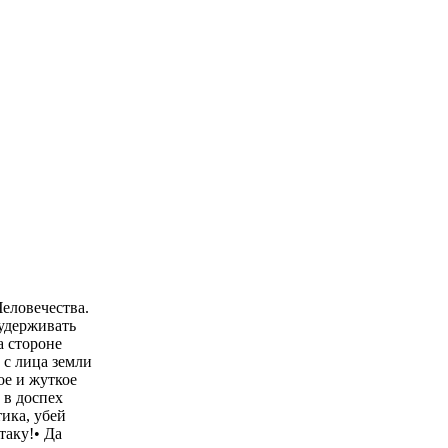
еловечества.
 удерживать
а стороне
 с лица земли
ое и жуткое
 в доспех
ика, убей
таку!• Да