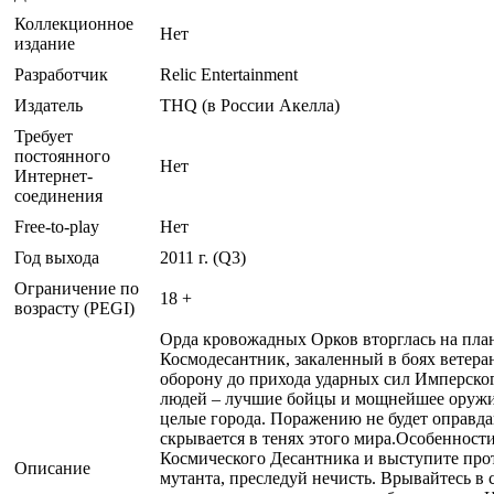
Коллекционное
Нет
издание
Разработчик
Relic Entertainment
Издатель
THQ (в России Акелла)
Требует
постоянного
Нет
Интернет-
соединения
Free-to-play
Нет
Год выхода
2011 г. (Q3)
Ограничение по
18 +
возрасту (PEGI)
Орда кровожадных Орков вторглась на план
Космодесантник, закаленный в боях ветера
оборону до прихода ударных сил Имперског
людей – лучшие бойцы и мощнейшее оружие.
целые города. Поражению не будет оправдан
скрывается в тенях этого мира.Особенности
Космического Десантника и выступите прот
Описание
мутанта, преследуй нечисть. Врывайтесь в