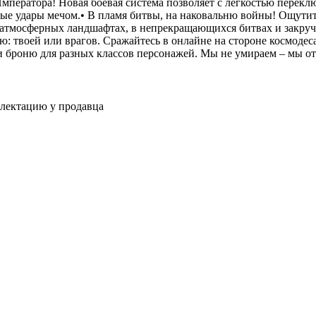
Императора! Новая боевая система позволяет с легкостью переклю
е удары мечом.• В пламя битвы, на наковальню войны! Ощути
 атмосферных ландшафтах, в непрекращающихся битвах и закру
ю: твоей или врагов. Сражайтесь в онлайне на стороне космодес
 и броню для разных классов персонажей. Мы не умираем – мы о
плектацию у продавца