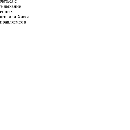
чаться с
те дыхание
ченных
анта или Хаоса
тправляемся в