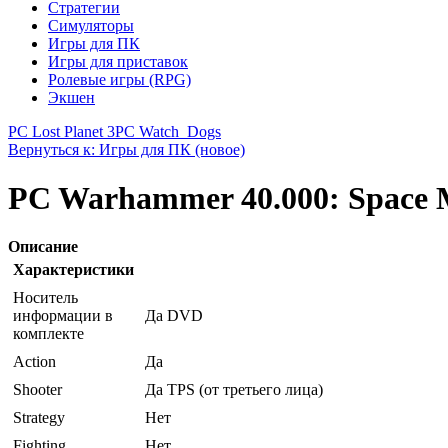
Стратегии
Симуляторы
Игры для ПК
Игры для приставок
Ролевые игры (RPG)
Экшен
PC Lost Planet 3
PC Watch_Dogs
Вернуться к: Игры для ПК (новое)
PC Warhammer 40.000: Space 
Описание
Характеристики
Носитель
информации в
Да DVD
комплекте
Action
Да
Shooter
Да TPS (от третьего лица)
Strategy
Нет
Fighting
Нет