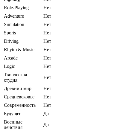
Role-Playing
Нет
Adventure
Нет
Simulation
Нет
Sports
Нет
Driving
Нет
Rhytm & Music
Нет
Arcade
Нет
Logic
Нет
Творческая
Нет
студия
Древний мир
Нет
Средневековье
Нет
Современность
Нет
Будущее
Да
Военные
Да
действия