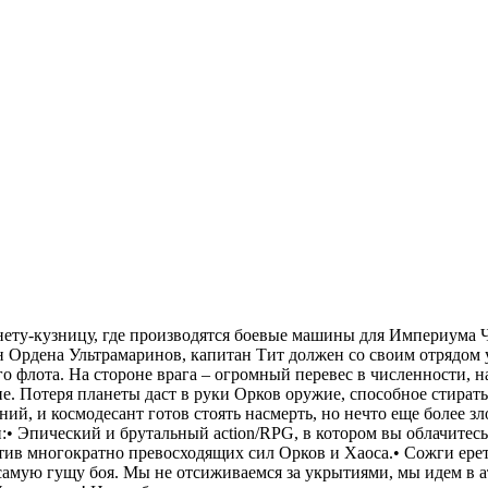
ету-кузницу, где производятся боевые машины для Империума Ч
н Ордена Ультрамаринов, капитан Тит должен со своим отрядом
о флота. На стороне врага – огромный перевес в численности, н
 Потеря планеты даст в руки Орков оружие, способное стирать
ий, и космодесант готов стоять насмерть, но нечто еще более зл
:• Эпический и брутальный action/RPG, в котором вы облачитесь
ив многократно превосходящих сил Орков и Хаоса.• Сожги ерет
 самую гущу боя. Мы не отсиживаемся за укрытиями, мы идем в а