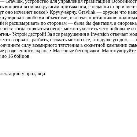
— Gravlink, устройство для управления гравитацией.Особенности
ать вопреки всем выкрутасам притяжения, с недавних пор изменч
уг оно исчезнет вовсе!• Кручу-верчу. Gravlink — оружие что надо
пулировать любыми объектами, включая противников: поднимат
й и расшвыривать по сторонам — была бы фантазия, а сноровка 
 героев: когда спрятаться негде, можно ухватить чего побольше и
ня.• Устрой дестрой! За все разрушения в Inversion отвечает мод
 что взорвать, разбить, сломать можно все, что душе угодно, —
 Подчините силу всемирного тяготения в сюжетной кампании сам
ме разделенного экрана.• Массовые беспорядки. Манипулируйте
 до 16 бойцов.
плектацию у продавца