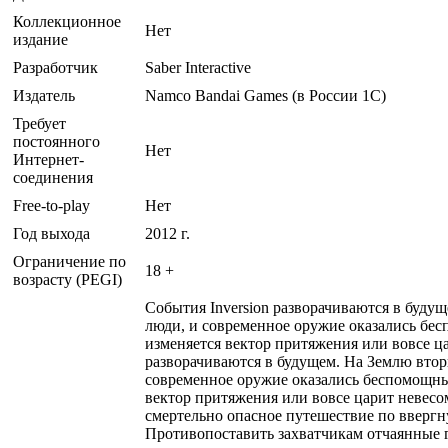
Коллекционное
Нет
издание
Разработчик
Saber Interactive
Издатель
Namco Bandai Games (в России 1C)
Требует
постоянного
Нет
Интернет-
соединения
Free-to-play
Нет
Год выхода
2012 г.
Ограничение по
18 +
возрасту (PEGI)
События Inversion разворачиваются в буду
люди, и современное оружие оказались бес
изменяется вектор притяжения или вовсе ца
разворачиваются в будущем. На Землю втор
современное оружие оказались беспомощны.
вектор притяжения или вовсе царит невесо
смертельно опасное путешествие по ввергн
Противопоставить захватчикам отчаянные г