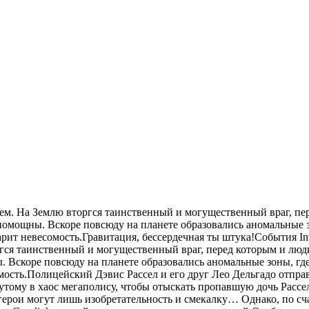
щем. На Землю вторгся таинственный и могущественный враг, пе
помощны. Вскоре повсюду на планете образовались аномальные з
рит невесомость.Гравитация, бессердечная ты штука!События In
гся таинственный и могущественный враг, перед которым и люд
 Вскоре повсюду на планете образовались аномальные зоны, где
мость.Полицейский Дэвис Рассел и его друг Лео Дельгадо отпра
утому в хаос мегаполису, чтобы отыскать пропавшую дочь Рассе
ерои могут лишь изобретательность и смекалку… Однако, по сча