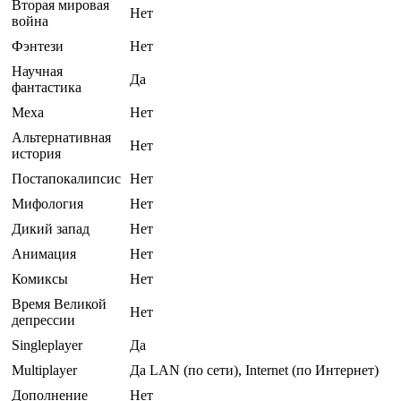
Вторая мировая
Нет
война
Фэнтези
Нет
Научная
Да
фантастика
Меха
Нет
Альтернативная
Нет
история
Постапокалипсис
Нет
Мифология
Нет
Дикий запад
Нет
Анимация
Нет
Комиксы
Нет
Время Великой
Нет
депрессии
Singleplayer
Да
Multiplayer
Да LAN (по сети), Internet (по Интернет)
Дополнение
Нет