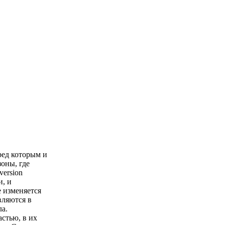
ред которым и
оны, где
version
и, и
 изменяется
вляются в
ла.
стью, в их