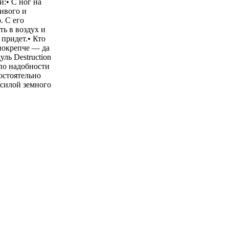
:• С ног на
ивого и
. С его
ь в воздух и
придет.• Кто
 покрепче — да
уль Destruction
 по надобности
остоятельно
 силой земного