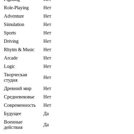
Role-Playing
Нет
Adventure
Нет
Simulation
Нет
Sports
Нет
Driving
Нет
Rhytm & Music
Нет
Arcade
Нет
Logic
Нет
Творческая
Нет
студия
Древний мир
Нет
Средневековье
Нет
Современность
Нет
Будущее
Да
Военные
Да
действия