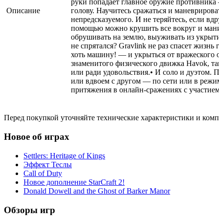
руки попадает главное оружие противника 
Описание
голову. Научитесь сражаться и маневриров
непредсказуемого. И не теряйтесь, если вдр
помощью можно крушить все вокруг и мани
обрушивать на землю, выуживать из укрыти
не спрятался? Gravlink не раз спасет жизнь
хоть машину! — и укрыться от вражеского ог
знаменитого физического движка Havok, так
или ради удовольствия.• И соло и дуэтом.
или вдвоем с другом — по сети или в режи
притяжения в онлайн-сражениях с участием
Перед покупкой уточняйте технические характеристики и ком
Новое об играх
Settlers: Heritage of Kings
Эффект Теслы
Call of Duty
Новое дополнение StarCraft 2!
Donald Dowell and the Ghost of Barker Manor
Обзоры игр