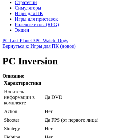
Стратегии
Симуляторы
Игры для ПК
Игры для приставок
Ролевые игры (RPG)
Экшен
PC Lost Planet 3
PC Watch_Dogs
Вернуться к: Игры для ПК (новое)
PC Inversion
Описание
Характеристики
Носитель
информации в
Да DVD
комплекте
Action
Нет
Shooter
Да FPS (от первого лица)
Strategy
Нет
Fighting
Нет