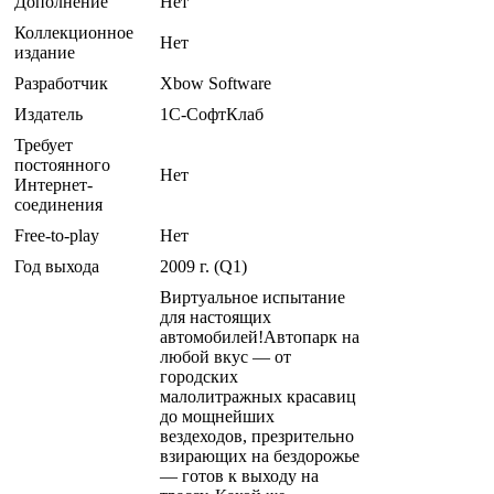
Дополнение
Нет
Коллекционное
Нет
издание
Разработчик
Xbow Software
Издатель
1С-СофтКлаб
Требует
постоянного
Нет
Интернет-
соединения
Free-to-play
Нет
Год выхода
2009 г. (Q1)
Виртуальное испытание
для настоящих
автомобилей!Автопарк на
любой вкус — от
городских
малолитражных красавиц
до мощнейших
вездеходов, презрительно
взирающих на бездорожье
— готов к выходу на