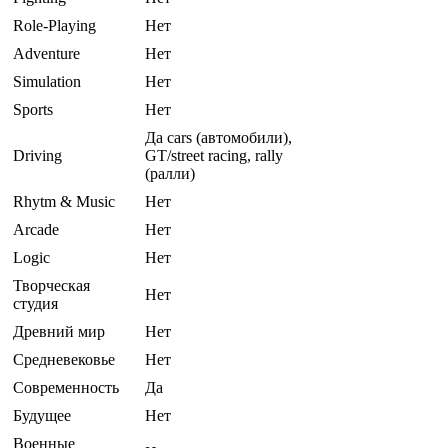
Role-Playing
Нет
Adventure
Нет
Simulation
Нет
Sports
Нет
Да cars (автомобили),
Driving
GT/street racing, rally
(ралли)
Rhytm & Music
Нет
Arcade
Нет
Logic
Нет
Творческая
Нет
студия
Древний мир
Нет
Средневековье
Нет
Современность
Да
Будущее
Нет
Военные