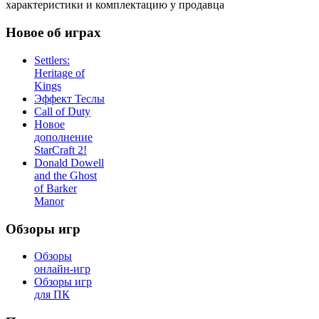
характеристики и комплектацию у продавца
Новое об играх
Settlers:
Heritage of
Kings
Эффект Теслы
Call of Duty
Новое
дополнение
StarCraft 2!
Donald Dowell
and the Ghost
of Barker
Manor
Обзоры игр
Обзоры
онлайн-игр
Обзоры игр
для ПК