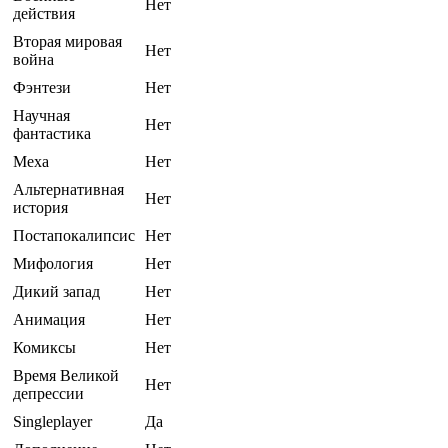
Нет
действия
Вторая мировая
Нет
война
Фэнтези
Нет
Научная
Нет
фантастика
Меха
Нет
Альтернативная
Нет
история
Постапокалипсис
Нет
Мифология
Нет
Дикий запад
Нет
Анимация
Нет
Комиксы
Нет
Время Великой
Нет
депрессии
Singleplayer
Да