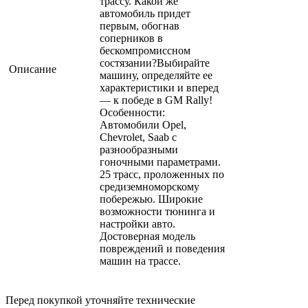
трассу. Какой же
автомобиль придет
первым, обогнав
соперников в
бескомпромиссном
состязании?Выбирайте
Описание
машину, определяйте ее
характеристики и вперед
— к победе в GM Rally!
Особенности:
Автомобили Opel,
Chevrolet, Saab с
разнообразными
гоночными параметрами.
25 трасс, проложенных по
cредиземноморскому
побережью. Широкие
возможности тюнинга и
настройки авто.
Достоверная модель
повреждений и поведения
машин на трассе.
Перед покупкой уточняйте технические