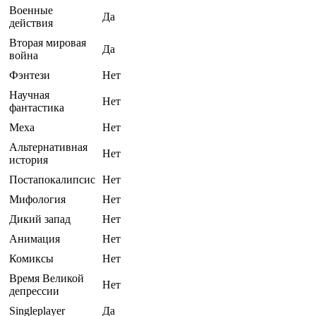
Военные
Да
действия
Вторая мировая
Да
война
Фэнтези
Нет
Научная
Нет
фантастика
Меха
Нет
Альтернативная
Нет
история
Постапокалипсис
Нет
Мифология
Нет
Дикий запад
Нет
Анимация
Нет
Комиксы
Нет
Время Великой
Нет
депрессии
Singleplayer
Да