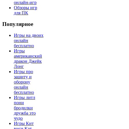
онлайн-игр
Обзоры игр
для ПК
Популярное
Игры на двоих
онлайн
бесплатно
Игры
американский
дракон Джейк
Лонг
Игры про
защиту и
оборону
онлайн
бесплатно
Игры литл
пони
бродилки
дружба это
чудо
Игры Кит
виси Кэт