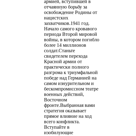
армией, вступившей в
отчаянную борьбу за
освобождение Родины от
нацистских
захватчиков.1941 год.
Начало самого кровавого
периода Второй мировой
войны, в котором погибло
более 14 миллионов
солдат.Станьте
свидетелем перехода
Красной армии от
практически полного
разгрома к триумфальной
победе над Германией на
самом изнурительном и
бескомпромиссном театре
военных действий,
Восточном
фронте.Выбранная вами
стратегия оказывает
прямое влияние на ход
всего конфликта.
Вступайте в
изобилующие