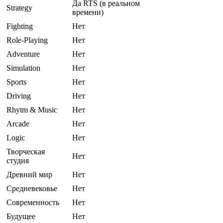
Да RTS (в реальном
Strategy
времени)
Fighting
Нет
Role-Playing
Нет
Adventure
Нет
Simulation
Нет
Sports
Нет
Driving
Нет
Rhytm & Music
Нет
Arcade
Нет
Logic
Нет
Творческая
Нет
студия
Древний мир
Нет
Средневековье
Нет
Современность
Нет
Будущее
Нет