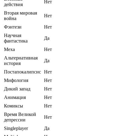
Нет
действия
Вторая мировая
Нет
война
Фэнтези
Нет
Научная
Да
фантастика
Меха
Нет
Альтернативная
Да
история
Постапокалипсис
Нет
Мифология
Нет
Дикий запад
Нет
Анимация
Нет
Комиксы
Нет
Время Великой
Нет
депрессии
Singleplayer
Да