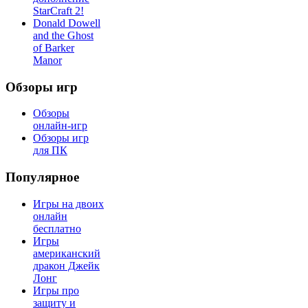
StarCraft 2!
Donald Dowell
and the Ghost
of Barker
Manor
Обзоры игр
Обзоры
онлайн-игр
Обзоры игр
для ПК
Популярное
Игры на двоих
онлайн
бесплатно
Игры
американский
дракон Джейк
Лонг
Игры про
защиту и