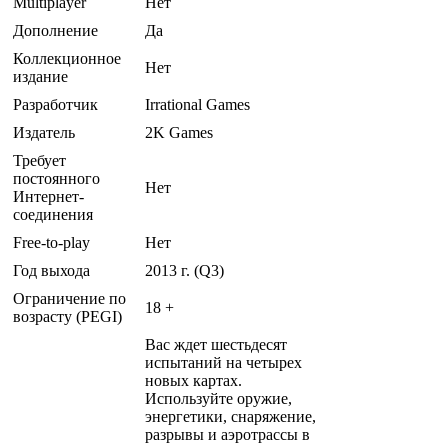
Multiplayer
Нет
Дополнение
Да
Коллекционное
Нет
издание
Разработчик
Irrational Games
Издатель
2K Games
Требует
постоянного
Нет
Интернет-
соединения
Free-to-play
Нет
Год выхода
2013 г. (Q3)
Ограничение по
18 +
возрасту (PEGI)
Вас ждет шестьдесят
испытаний на четырех
новых картах.
Используйте оружие,
энергетики, снаряжение,
разрывы и аэротрассы в