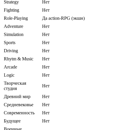
Strategy
Нет
Fighting
Нет
Role-Playing
Да action-RPG (экшн)
Adventure
Нет
Simulation
Нет
Sports
Нет
Driving
Нет
Rhytm & Music
Нет
Arcade
Нет
Logic
Нет
Творческая
Нет
студия
Древний мир
Нет
Средневековье
Нет
Современность
Нет
Будущее
Нет
Военные