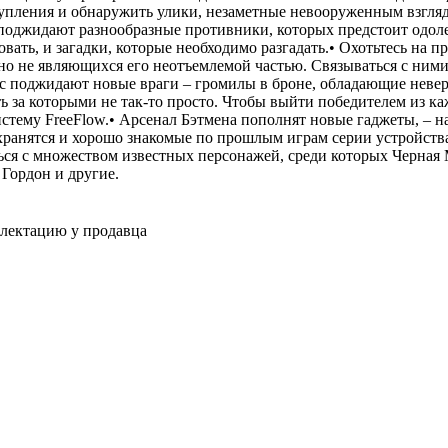
тупления и обнаружить улики, незаметные невооруженным взгляд
поджидают разнообразные противники, которых предстоит одоле
вать, и загадки, которые необходимо разгадать.• Охотьтесь на п
о не являющихся его неотъемлемой частью. Связываться с ними
 вас поджидают новые враги – громилы в броне, обладающие неве
ь за которыми не так-то просто. Чтобы выйти победителем из ка
истему FreeFlow.• Арсенал Бэтмена пополнят новые гаджеты, – н
хранятся и хорошо знакомые по прошлым играм серии устройств
ься с множеством известных персонажей, среди которых Черная 
 Гордон и другие.
плектацию у продавца