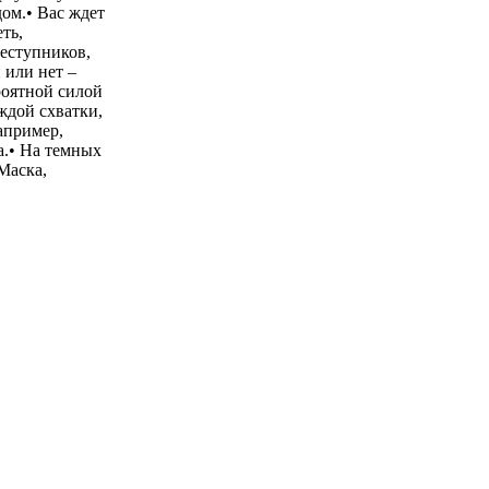
ом.• Вас ждет
ть,
реступников,
 или нет –
роятной силой
ждой схватки,
апример,
а.• На темных
Маска,