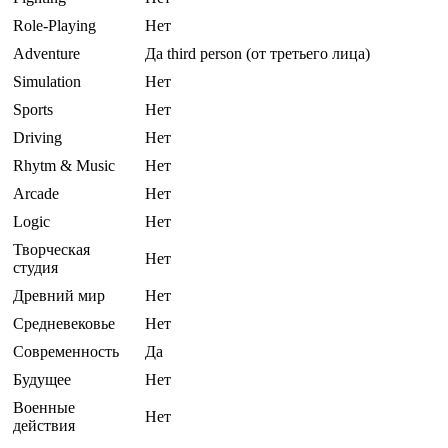
Role-Playing
Нет
Adventure
Да third person (от третьего лица)
Simulation
Нет
Sports
Нет
Driving
Нет
Rhytm & Music
Нет
Arcade
Нет
Logic
Нет
Творческая
Нет
студия
Древний мир
Нет
Средневековье
Нет
Современность
Да
Будущее
Нет
Военные
Нет
действия