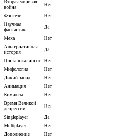
Вторая мировая
Нет
война
Фэнтези
Нет
Научная
Да
фантастика
Меха
Нет
Альтернативная
Да
история
Постапокалипсис
Нет
Мифология
Нет
Дикий запад
Нет
Анимация
Нет
Комиксы
Нет
Время Великой
Нет
депрессии
Singleplayer
Да
Multiplayer
Нет
Дополнение
Нет