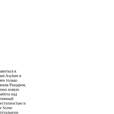
авиться в
ham Asylum и
мен только
емным Рыцарем,
енно новую
абота над
еативный
реступностью и
e Scene
иртуальную