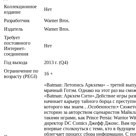
Коллекционное
Нет
издание
Разработчик
Warner Bros.
Издатель
Warner Bros.
Требует
постоянного
Нет
Интернет-
соединения
Год выхода
2013 г. (Q4)
Ограничение по
16 +
возрасту (PEGI)
«Batman: Летопись Аркхема» – третий выпу
мрачный Готэм. Однако на этот раз вы смо
«Batman: Аркхем Сити».Действие игры разво
начинает карьеру тайного борца с преступ
которого мы знаем…Особенности:• Сюжетн
историю за авторством сценаристов Майкла
такими играми, как Prince Persia: Warrior W
директор DC Comics Джефф Джонс. Вам пред
впервые столкнуться с теми, кто в будущем
облегчает процесс сбора информации. С п