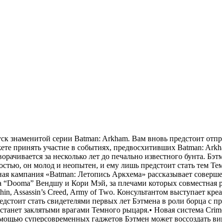
ск знаменитой серии Batman: Arkham. Вам вновь предстоит отпр
жете принять участие в событиях, предвосхитивших Batman: Ark
рачивается за несколько лет до печально известного бунта. Бэт
ностью, он молод и неопытен, и ему лишь предстоит стать тем Т
ая кампания «Batman: Летопись Аркхема» рассказывает соверш
 “Dooma” Вендшу и Кори Мэй, за плечами которых совместная р
ithin, Assassin’s Creed, Army of Two. Консультантом выступает кр
стоит стать свидетелями первых лет Бэтмена в роли борца с п
 станет заклятыми врагами Темного рыцаря.• Новая система Crim
омощью суперсовременных гаджетов Бэтмен может воссоздать в