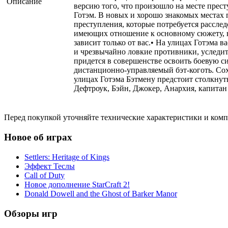
Описание
версию того, что произошло на месте прес
Готэм. В новых и хорошо знакомых местах 
преступления, которые потребуется расследо
имеющих отношение к основному сюжету, н
зависит только от вас.• На улицах Готэма
и чрезвычайно ловкие противники, уследит
придется в совершенстве освоить боевую с
дистанционно-управляемый бэт-коготь. Со
улицах Готэма Бэтмену предстоит столкнут
Дефтроук, Бэйн, Джокер, Анархия, капитан
Перед покупкой уточняйте технические характеристики и ком
Новое об играх
Settlers: Heritage of Kings
Эффект Теслы
Call of Duty
Новое дополнение StarCraft 2!
Donald Dowell and the Ghost of Barker Manor
Обзоры игр