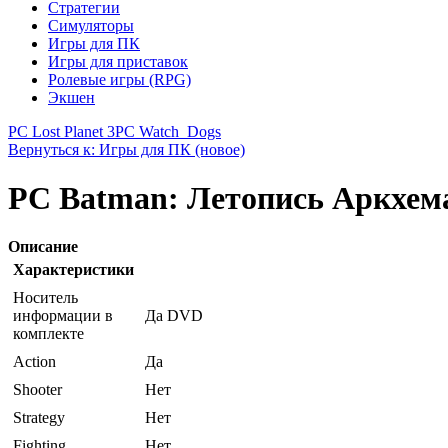
Стратегии
Симуляторы
Игры для ПК
Игры для приставок
Ролевые игры (RPG)
Экшен
PC Lost Planet 3
PC Watch_Dogs
Вернуться к: Игры для ПК (новое)
PC Batman: Летопись Аркхем
Описание
Характеристики
Носитель
информации в
Да DVD
комплекте
Action
Да
Shooter
Нет
Strategy
Нет
Fighting
Нет