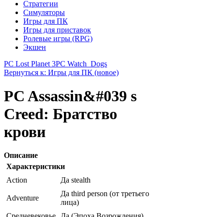
Стратегии
Симуляторы
Игры для ПК
Игры для приставок
Ролевые игры (RPG)
Экшен
PC Lost Planet 3
PC Watch_Dogs
Вернуться к: Игры для ПК (новое)
PC Assassin&#039 s
Creed: Братство
крови
Описание
Характеристики
Action
Да stealth
Да third person (от третьего
Adventure
лица)
Средневековье
Да (Эпоха Возрождения)