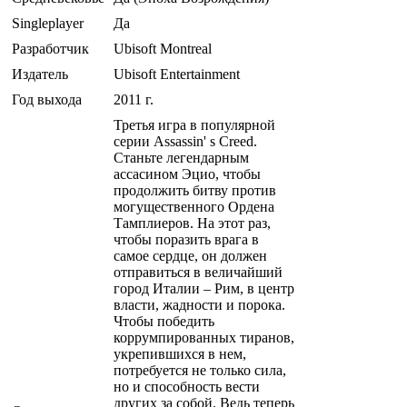
Singleplayer
Да
Разработчик
Ubisoft Montreal
Издатель
Ubisoft Entertainment
Год выхода
2011 г.
Третья игра в популярной
серии Assassin' s Creed.
Станьте легендарным
ассасином Эцио, чтобы
продолжить битву против
могущественного Ордена
Тамплиеров. На этот раз,
чтобы поразить врага в
самое сердце, он должен
отправиться в величайший
город Италии – Рим, в центр
власти, жадности и порока.
Чтобы победить
коррумпированных тиранов,
укрепившихся в нем,
потребуется не только сила,
но и способность вести
других за собой. Ведь теперь