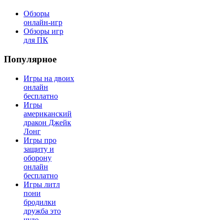
Обзоры
онлайн-игр
Обзоры игр
для ПК
Популярное
Игры на двоих
онлайн
бесплатно
Игры
американский
дракон Джейк
Лонг
Игры про
защиту и
оборону
онлайн
бесплатно
Игры литл
пони
бродилки
дружба это
чудо