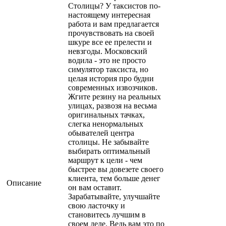
Столицы? У таксистов по-
настоящему интересная
работа и вам предлагается
прочувствовать на своей
шкуре все ее прелести и
невзгоды. Московский
водила - это не просто
симулятор таксиста, но
целая история про будни
современных извозчиков.
Жгите резину на реальных
улицах, развозя на весьма
оригинальных тачках,
слегка ненормальных
обывателей центра
столицы. Не забывайте
выбирать оптимальный
маршрут к цели - чем
быстрее вы довезете своего
клиента, тем больше денег
Описание
он вам оставит.
Зарабатывайте, улучшайте
свою ласточку и
становитесь лучшим в
своем деле. Ведь вам это по