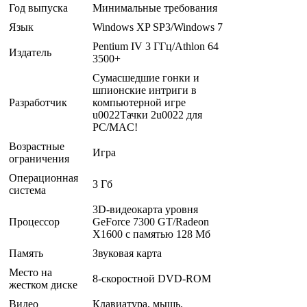
Год выпуска
Минимальные требования
Язык
Windows XP SP3/Windows 7
Pentium IV 3 ГГц/Athlon 64
Издатель
3500+
Сумасшедшие гонки и
шпионские интриги в
Разработчик
компьютерной игре
u0022Тачки 2u0022 для
PC/MAC!
Возрастные
Игра
ограничения
Операционная
3 Гб
система
3D-видеокарта уровня
Процессор
GeForce 7300 GT/Radeon
X1600 с памятью 128 Мб
Память
Звуковая карта
Место на
8-скоростной DVD-ROM
жестком диске
Видео
Клавиатура, мышь.