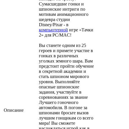
Сумасшедшие гонки и
шпионские интриги по
мотивам анимационного
шедевра студии
Disney/Pixar - в
компьютерной
игре «Тачки
2» для PC/MAC!
Вы станете одним из 25
героев и примете участие в
гонках в различных
уголках земного шара. Вам
предстоит пройти обучение
в секретной академии и
стать шпионом мирового
уровня. Выполняйте
опасные шпионские
задания, участвуйте в
соревнованиях за звание
Лучшего гоночного
автомобиля. В погоне за
Описание
шпионами бросьте вызов
лучшим гонщикам со всего
мира! Вы сможете
наслаждаться игрой как в