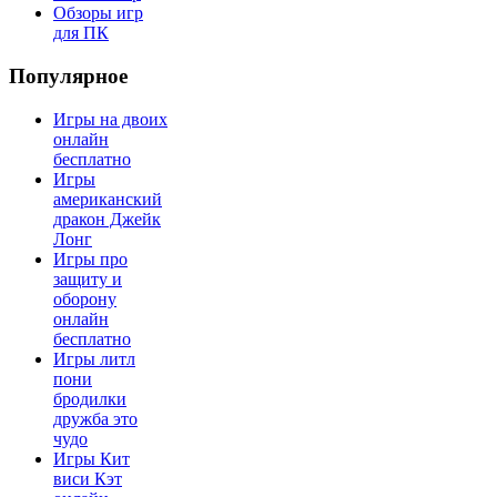
Обзоры игр
для ПК
Популярное
Игры на двоих
онлайн
бесплатно
Игры
американский
дракон Джейк
Лонг
Игры про
защиту и
оборону
онлайн
бесплатно
Игры литл
пони
бродилки
дружба это
чудо
Игры Кит
виси Кэт