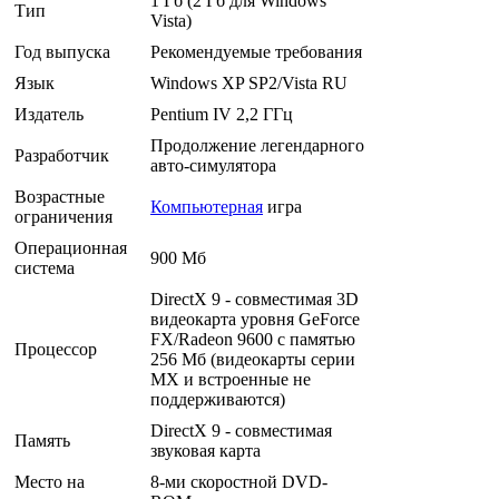
1 Гб (2 Гб для Windows
Тип
Vista)
Год выпуска
Рекомендуемые требования
Язык
Windows XP SP2/Vista RU
Издатель
Pentium IV 2,2 ГГц
Продолжение легендарного
Разработчик
авто-симулятора
Возрастные
Компьютерная
игра
ограничения
Операционная
900 Мб
система
DirectX 9 - совместимая 3D
видеокарта уровня GeForce
FX/Radeon 9600 с памятью
Процессор
256 Мб (видеокарты серии
MX и встроенные не
поддерживаются)
DirectX 9 - совместимая
Память
звуковая карта
Место на
8-ми скоростной DVD-