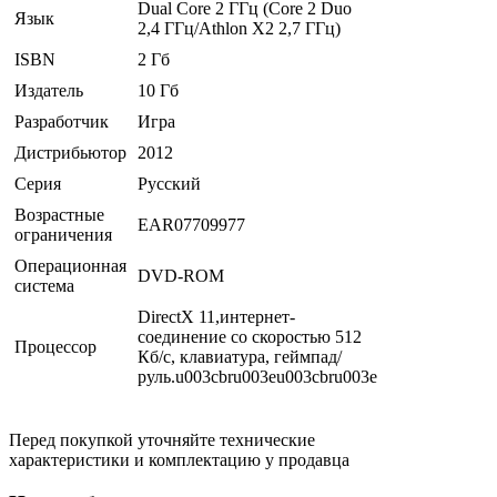
Dual Core 2 ГГц (Core 2 Duo
Язык
2,4 ГГц/Athlon Х2 2,7 ГГц)
ISBN
2 Гб
Издатель
10 Гб
Разработчик
Игра
Дистрибьютор
2012
Серия
Русский
Возрастные
EAR07709977
ограничения
Операционная
DVD-ROM
система
DirectX 11,интернет-
соединение со скоростью 512
Процессор
Кб/с, клавиатура, геймпад/
руль.u003cbru003eu003cbru003e
Перед покупкой уточняйте технические
характеристики и комплектацию у продавца