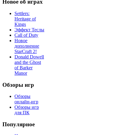
Новое об играх
Settlers:
Heritage of
Kings
Эффект Теслы
Call of Duty
Новое
дополнение
StarCraft 2!
Donald Dowell
and the Ghost
of Barker
Manor
Обзоры игр
Обзоры
онлайн-игр
Обзоры игр
для ПК
Популярное