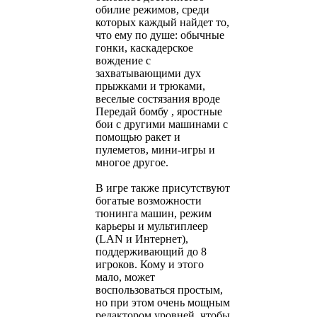
обилие режимов, среди
которых каждый найдет то,
что ему по душе: обычные
гонки, каскадерское
вождение с
захватывающими дух
прыжками и трюками,
веселые состязания вроде
Передай бомбу , яростные
бои с другими машинами с
помощью ракет и
пулеметов, мини-игры и
многое другое.
В игре также присутствуют
богатые возможности
тюнинга машин, режим
карьеры и мультиплеер
(LAN и Интернет),
поддерживающий до 8
игроков. Кому и этого
мало, может
воспользоваться простым,
но при этом очень мощным
редактором уровней, чтобы