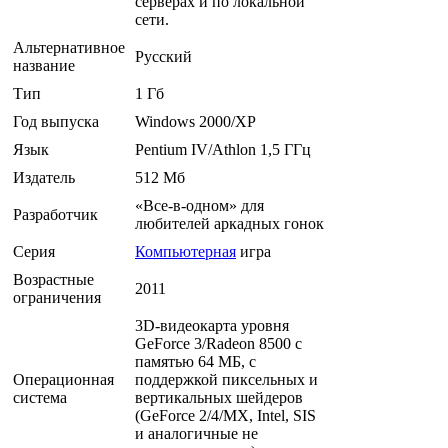
серверах и по локальной
сети.
Альтернативное
Русский
название
Тип
1 Гб
Год выпуска
Windows 2000/XP
Язык
Pentium IV/Athlon 1,5 ГГц
Издатель
512 Mб
«Все-в-одном» для
Разработчик
любителей аркадных гонок
Серия
Компьютерная
игра
Возрастные
2011
ограничения
3D-видеокарта уровня
GeForce 3/Radeon 8500 с
памятью 64 МБ, с
Операционная
поддержкой пиксельных и
система
вертикальных шейдеров
(GeForce 2/4/MX, Intel, SIS
и аналогичные не