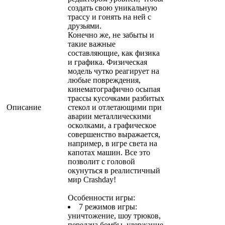
создать свою уникальную
трассу и гонять на ней с
друзьями.
Конечно же, не забыты и
такие важные
составляющие, как физика
и графика. Физическая
модель чутко реагирует на
любые повреждения,
кинематографично осыпая
трассы кусочками разбитых
Описание
стекол и отлетающими при
аварии металлическими
осколками, а графическое
совершенство выражается,
например, в игре света на
капотах машин. Все это
позволит с головой
окунуться в реалистичный
мир Crashday!
Особенности игры:
7 режимов игры:
уничтожение, шоу трюков,
передача бомбы, удержание