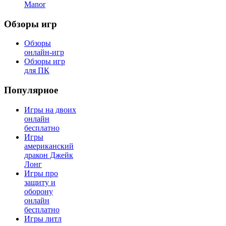
Manor
Обзоры игр
Обзоры
онлайн-игр
Обзоры игр
для ПК
Популярное
Игры на двоих
онлайн
бесплатно
Игры
американский
дракон Джейк
Лонг
Игры про
защиту и
оборону
онлайн
бесплатно
Игры литл