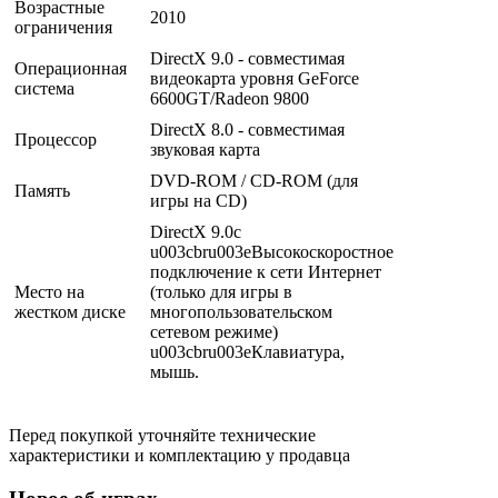
Возрастные
2010
ограничения
DirectX 9.0 - совместимая
Операционная
видеокарта уровня GeForce
система
6600GT/Radeon 9800
DirectX 8.0 - совместимая
Процессор
звуковая карта
DVD-ROM / CD-ROM (для
Память
игры на CD)
DirectX 9.0c
u003cbru003eВысокоскоростное
подключение к сети Интернет
Место на
(только для игры в
жестком диске
многопользовательском
сетевом режиме)
u003cbru003eКлавиатура,
мышь.
Перед покупкой уточняйте технические
характеристики и комплектацию у продавца