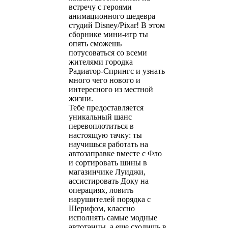
встречу с героями
анимационного шедевра
студий Disney/Pixar! В этом
сборнике мини-игр ты
опять сможешь
потусоваться со всеми
жителями городка
Радиатор-Спрингс и узнать
много чего нового и
интересного из местной
жизни.
Тебе предоставляется
уникальный шанс
перевоплотиться в
настоящую тачку: ты
научишься работать на
автозаправке вместе с Фло
и сортировать шины в
магазинчике Луиджи,
ассистировать Доку на
операциях, ловить
нарушителей порядка с
Шерифом, классно
исполнять самые модные
автотанцы, а еще сходишь в