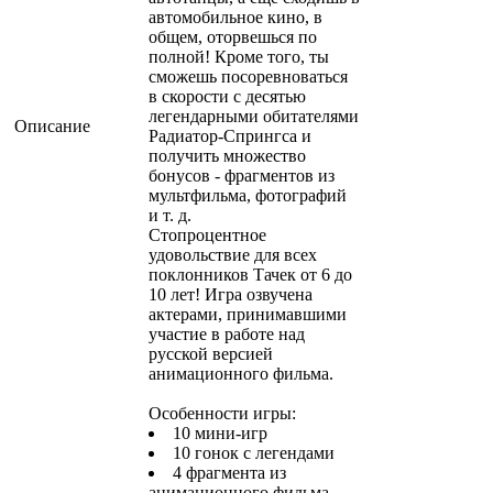
автомобильное кино, в
общем, оторвешься по
полной! Кроме того, ты
сможешь посоревноваться
в скорости с десятью
легендарными обитателями
Описание
Радиатор-Спрингса и
получить множество
бонусов - фрагментов из
мультфильма, фотографий
и т. д.
Стопроцентное
удовольствие для всех
поклонников Тачек от 6 до
10 лет! Игра озвучена
актерами, принимавшими
участие в работе над
русской версией
анимационного фильма.
Особенности игры:
10 мини-игр
10 гонок с легендами
4 фрагмента из
анимационного фильма