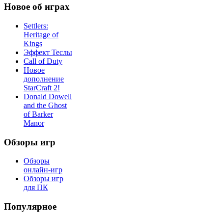
Новое об играх
Settlers:
Heritage of
Kings
Эффект Теслы
Call of Duty
Новое
дополнение
StarCraft 2!
Donald Dowell
and the Ghost
of Barker
Manor
Обзоры игр
Обзоры
онлайн-игр
Обзоры игр
для ПК
Популярное