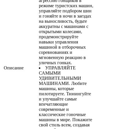
агрессию гонщиков в
режиме туристских машин,
управляйте подбором шин
и гоняйте в ночи в заездах
на выносливость, будьте
аккуратны с машинами с
открытыми колесами,
продемонстрируйте
навыки управления
машиной в отборочных
соревнованиях и
мгновенную реакцию в
уличных гонках.
Описание
УПРАВЛЯЙТЕ
САМЫМИ
УДИВИТЕЛЬНЫМИ
МАШИНАМИ. Любите
машины, которые
пилотируете. Тюнингуйте
и улучшайте самые
впечатляющие
современные и
классические гоночные
машины в мире. Покажите
свой стиль всем, создавая