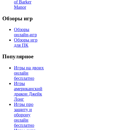
of Barker
Manor
Обзоры игр
Обзоры
онлайн-игр
Обзоры игр
для ПК
Популярное
Игры на двоих
онлайн
бесплатно
Игры
американский
дракон Джейк
Лонг
Игры про
защиту и
оборону
онлайн
бесплатно