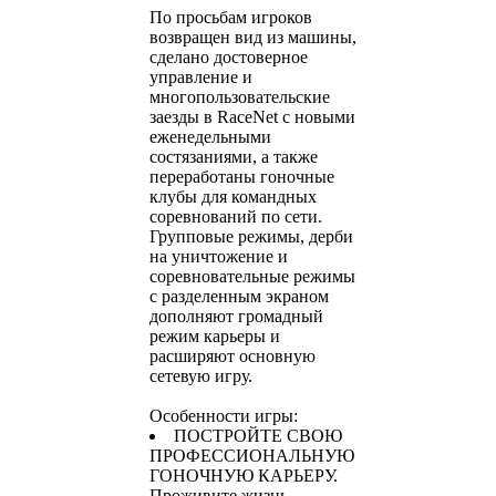
По просьбам игроков
возвращен вид из машины,
сделано достоверное
управление и
многопользовательские
заезды в RaceNet с новыми
еженедельными
состязаниями, а также
переработаны гоночные
клубы для командных
соревнований по сети.
Групповые режимы, дерби
на уничтожение и
соревновательные режимы
с разделенным экраном
дополняют громадный
режим карьеры и
расширяют основную
сетевую игру.
Особенности игры:
ПОСТРОЙТЕ СВОЮ
ПРОФЕССИОНАЛЬНУЮ
ГОНОЧНУЮ КАРЬЕРУ.
Проживите жизнь