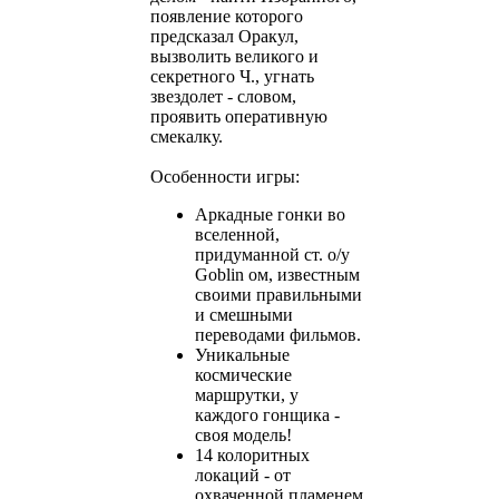
появление которого
предсказал Оракул,
вызволить великого и
секретного Ч., угнать
звездолет - словом,
проявить оперативную
смекалку.
Особенности игры:
Аркадные гонки во
вселенной,
придуманной cт. о/у
Goblin ом, известным
своими правильными
и смешными
переводами фильмов.
Уникальные
космические
маршрутки, у
каждого гонщика -
своя модель!
14 колоритных
локаций - от
охваченной пламенем