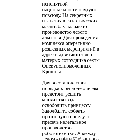
непонятной
национальности орудуют
повсюду. На секретных
планетах в галактических
масштабах налажено
производство левого
алкоголя. Для проведения
комплекса оперативно-
розыскных мероприятий в
адрес выдвигаются два
матерых сотрудника секты
Оперуполномоченных
Кришны.
Для восстановления
порядка в регионе операм
предстоит решить
множество задач:
освободить принцессу
Задолбаллу, собрать
протонную торпеду и
пресечь нелегальное
производство
робототехники. А между
делом - найти Избранного,