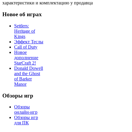
характеристики и комплектацию у продавца
Новое об играх
Settlers:
Heritage of
Kings
Эффект Теслы
Call of Duty
Новое
дополнение
StarCraft 2!
Donald Dowell
and the Ghost
of Barker
Manor
Обзоры игр
Обзоры
онлайн-игр
Обзоры игр
для ПК