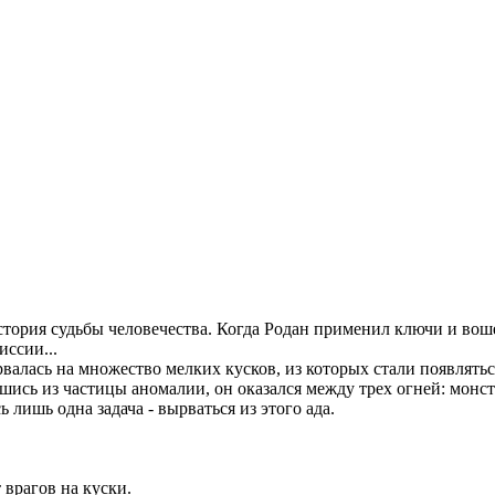
стория судьбы человечества. Когда Родан применил ключи и вош
иссии...
рвалась на множество мелких кусков, из которых стали появлятьс
шись из частицы аномалии, он оказался между трех огней: монст
лишь одна задача - вырваться из этого ада.
 врагов на куски.