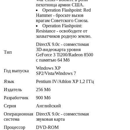
пехотинца армии США.
Operation Flashpoint: Red
Hammer - бросьте вызов
врагам Советского Союза.
Operation Flashpoint:
Resistance - освободите от
захватчиков родную землю.
DirectX 9.0с - совместимая
3D-видеокарта уровня
Тип
GeForce 3 Ti200/Radeon 8500
с памятью 64 Мб
Windows XP
Год выпуска
SP2/Vista/Windows 7
Язык
Pentium IV/Athlon XP 1,2 ГГц
Издатель
256 Мб
Разработчик
900 Мб
Серия
Английский
Операционная
DirectX 9.0с - совместимая
система
звуковая карта
Процессор
DVD-ROM