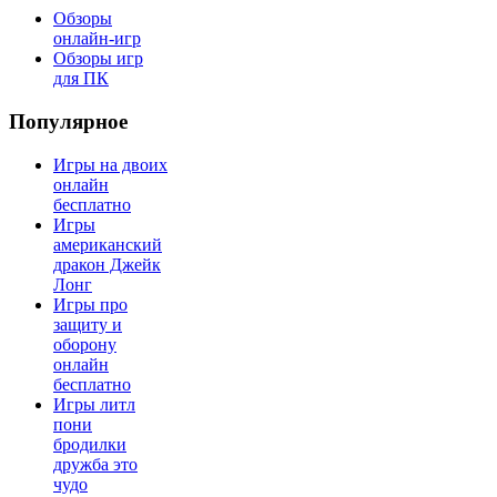
Обзоры
онлайн-игр
Обзоры игр
для ПК
Популярное
Игры на двоих
онлайн
бесплатно
Игры
американский
дракон Джейк
Лонг
Игры про
защиту и
оборону
онлайн
бесплатно
Игры литл
пони
бродилки
дружба это
чудо