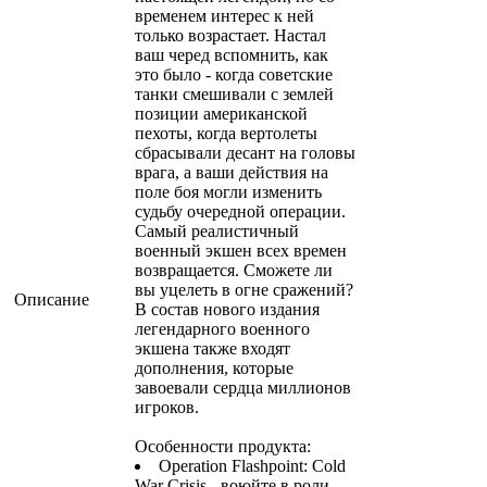
временем интерес к ней
только возрастает. Настал
ваш черед вспомнить, как
это было - когда советские
танки смешивали с землей
позиции американской
пехоты, когда вертолеты
сбрасывали десант на головы
врага, а ваши действия на
поле боя могли изменить
судьбу очередной операции.
Самый реалистичный
военный экшен всех времен
возвращается. Сможете ли
вы уцелеть в огне сражений?
Описание
В состав нового издания
легендарного военного
экшена также входят
дополнения, которые
завоевали сердца миллионов
игроков.
Особенности продукта:
Operation Flashpoint: Cold
War Crisis - воюйте в роли