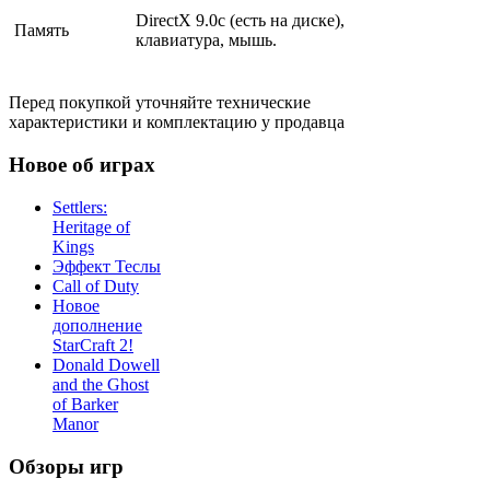
DirectX 9.0с (есть на диске),
Память
клавиатура, мышь.
Перед покупкой уточняйте технические
характеристики и комплектацию у продавца
Новое об играх
Settlers:
Heritage of
Kings
Эффект Теслы
Call of Duty
Новое
дополнение
StarCraft 2!
Donald Dowell
and the Ghost
of Barker
Manor
Обзоры игр