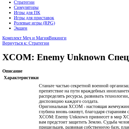
Стратегии
Симуляторы
Игры для ПК
Игры для приставок
Ролевые игры (RPG)
Экшен
Комплект Меч и Магия
Викинги
Вернуться к: Стратегии
XCOM: Enemy Unknown Специ
Описание
Характеристики
Станьте частью секретной военной организ
препятствие на пути враждебных инопланетя
распределять ресурсы, развивать технологи
диспозицию каждого солдата.
Оригинальная XCOM - настоящая жемчужин
глубина вновь оживут, благодаря стараниям с
XCOM: Enemy Unknown привнесет в мир XCO
вам предстоит защитить Землю. Судьба челов
пришельцев, развивая собственную базу, пл