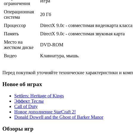
Игра
ограничения
Операционная
20 Гб
система
Процессор
DirectX 9.0c - совместимая видеокарта клас
Память
DirectX 9.0c - совместимая звуковая карта
Место на
DVD-ROM
жестком диске
Видео
Клавиатура, мышь.
Перед покупкой уточняйте технические характеристики и ком
Новое об играх
Settlers: Heritage of Kings
Эффект Теслы
Call of Duty
Новое дополнение StarCraft 2!
Donald Dowell and the Ghost of Barker Manor
Обзоры игр