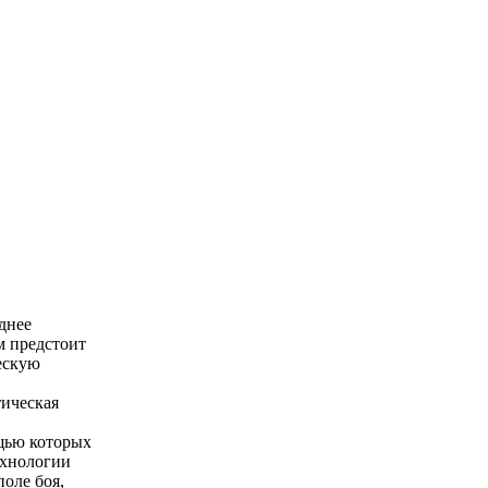
днее
м предстоит
ескую
тическая
щью которых
ехнологии
оле боя,