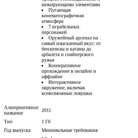
шокирующими элементами
Пугающая
кинематографичная
атмосфера
7 играбельных
персонажей
Оружейный арсенал на
самый изысканный вкус: от
бензопилы и катаны до
арбалета и снайперского
ружья
Кооперативное
прохождение в онлайне и
оффлайне
Интерактивное
окружение, включая
всевозможные ловушки
Альтернативное
2011
название
Тип
1 Гб
Год выпуска
Минимальные требования