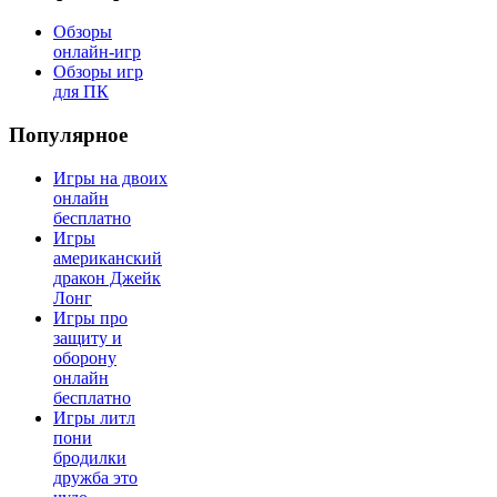
Обзоры
онлайн-игр
Обзоры игр
для ПК
Популярное
Игры на двоих
онлайн
бесплатно
Игры
американский
дракон Джейк
Лонг
Игры про
защиту и
оборону
онлайн
бесплатно
Игры литл
пони
бродилки
дружба это