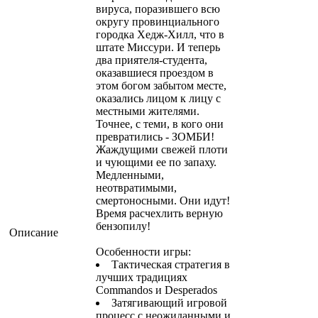
вируса, поразившего всю
округу провинциального
городка Хедж-Хилл, что в
штате Миссури. И теперь
два приятеля-студента,
оказавшиеся проездом в
этом богом забытом месте,
оказались лицом к лицу с
местными жителями.
Точнее, с теми, в кого они
превратились - ЗОМБИ!
Жаждущими свежей плоти
и чующими ее по запаху.
Медленными,
неотвратимыми,
смертоносными. Они идут!
Время расчехлить верную
бензопилу!
Описание
Особенности игры:
Тактическая стратегия в
лучших традициях
Commandos и Desperados
Затягивающий игровой
процесс с неожиданными и