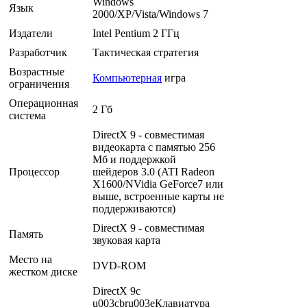
Windows
Язык
2000/XP/Vista/Windows 7
Издатели
Intel Pentium 2 ГГц
Разработчик
Тактическая стратегия
Возрастные
Компьютерная
игра
ограничения
Операционная
2 Гб
система
DirectX 9 - совместимая
видеокарта с памятью 256
Мб и поддержкой
Процессор
шейдеров 3.0 (ATI Radeon
X1600/NVidia GeForce7 или
выше, встроенные карты не
поддерживаются)
DirectX 9 - совместимая
Память
звуковая карта
Место на
DVD-ROM
жестком диске
DirectX 9c
u003cbru003eКлавиатура