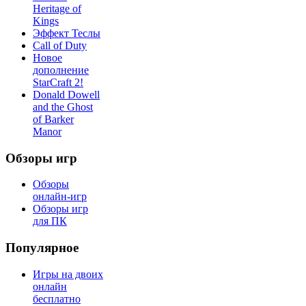
Heritage of
Kings
Эффект Теслы
Call of Duty
Новое
дополнение
StarCraft 2!
Donald Dowell
and the Ghost
of Barker
Manor
Обзоры игр
Обзоры
онлайн-игр
Обзоры игр
для ПК
Популярное
Игры на двоих
онлайн
бесплатно