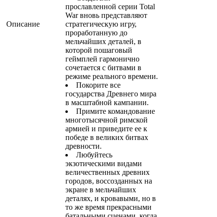
прославленной серии Total
War вновь представляют
Описание
стратегическую игру,
проработанную до
мельчайших деталей, в
которой пошаговый
геймплей гармонично
сочетается с битвами в
режиме реального времени.
Покорите все
государства Древнего мира
в масштабной кампании.
Примите командование
многотысячной римской
армией и приведите ее к
победе в великих битвах
древности.
Любуйтесь
экзотическими видами
величественных древних
городов, воссозданных на
экране в мельчайших
деталях, и кровавыми, но в
то же время прекрасными
батальными сценами, когда