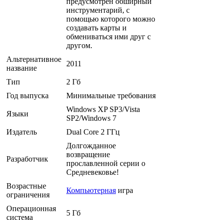
предусмотрен обширный
инструментарий, с
помощью которого можно
создавать карты и
обмениваться ими друг с
другом.
Альтернативное
2011
название
Тип
2 Гб
Год выпуска
Минимальные требования
Windows XP SP3/Vista
Языки
SP2/Windows 7
Издатель
Dual Core 2 ГГц
Долгожданное
возвращение
Разработчик
прославленной серии о
Средневековье!
Возрастные
Компьютерная
игра
ограничения
Операционная
5 Гб
система