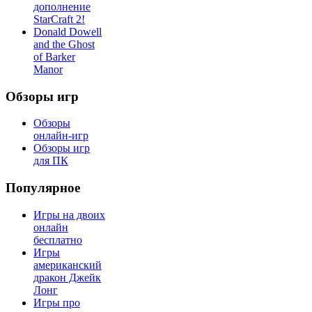
дополнение
StarCraft 2!
Donald Dowell
and the Ghost
of Barker
Manor
Обзоры игр
Обзоры
онлайн-игр
Обзоры игр
для ПК
Популярное
Игры на двоих
онлайн
бесплатно
Игры
американский
дракон Джейк
Лонг
Игры про