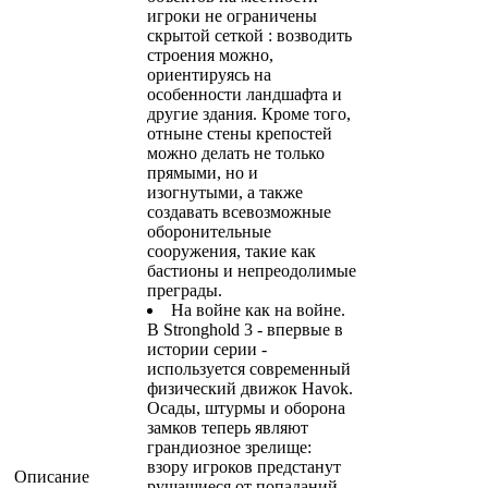
игроки не ограничены
скрытой сеткой : возводить
строения можно,
ориентируясь на
особенности ландшафта и
другие здания. Кроме того,
отныне стены крепостей
можно делать не только
прямыми, но и
изогнутыми, а также
создавать всевозможные
оборонительные
сооружения, такие как
бастионы и непреодолимые
преграды.
На войне как на войне.
В Stronghold 3 - впервые в
истории серии -
используется современный
физический движок Havok.
Осады, штурмы и оборона
замков теперь являют
грандиозное зрелище:
взору игроков предстанут
Описание
рушащиеся от попаданий