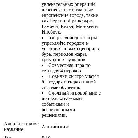
увлекательных операций
перенесут вас в главные
европейские города, такие
как Берлин, Франкфурт,
Гамбург, Кельн, Мюнхен и
Инсбрук.
5 карт свободной игры:
управляйте городом в
условиях новых сценариев:
бурь, периодов жары,
громадных вулканов.
Совместная игра по
сети для 4 игроков
Новички быстро учатся
благодаря интерактивной
системе обучения.
Сложный игровой мир с
непредсказуемыми
событиями и
бесчисленными
решениями.
Альтернативное
Английский
название
Тип
6 Гб