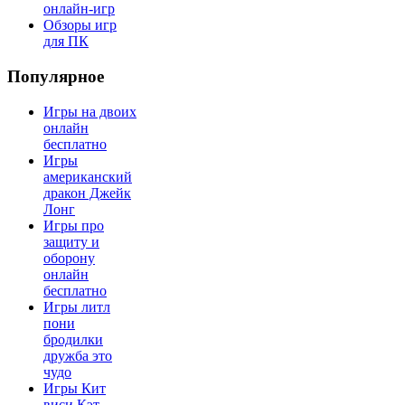
онлайн-игр
Обзоры игр
для ПК
Популярное
Игры на двоих
онлайн
бесплатно
Игры
американский
дракон Джейк
Лонг
Игры про
защиту и
оборону
онлайн
бесплатно
Игры литл
пони
бродилки
дружба это
чудо
Игры Кит
виси Кэт