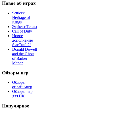
Новое об играх
Settlers:
Heritage of
Kings
Эффект Теслы
Call of Duty
Новое
дополнение
StarCraft 2!
Donald Dowell
and the Ghost
of Barker
Manor
Обзоры игр
Обзоры
онлайн-игр
Обзоры игр
для ПК
Популярное